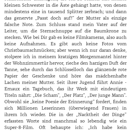
kleinen Schwester in die Äste gehängt hatte, von denen
mindestens eine in tausend Splitter zerbrach; und dann
das genervte „Passt doch auf!“ der Mutter als einzige
falsche Note. Zum Schluss stand mein Vater auf der
Leiter, um die Sternschnuppe auf die Baumkrone zu
stecken. Wie bei Dir gab es keine Filmkameras, also auch
keine Aufnahmen. Es gibt auch keine Fotos vom
Christbaumschmücken; aber wenn ich nur daran denke,
stolpere ich in meinem kratzigen Morgenmantel hinter
der Wohnzimmertür hervor, rieche den harzigen Duft der
Tanne, sehe durch das Schlüsselloch das glänzende rote
Papier der Geschenke und höre das mädchenhafte
Lachen meiner Mutter. Seit ihrer Jugend führt ­Annie ­
Ernaux ein Tagebuch, das ihr Werk mit eindeutigen
Titeln nährt: „Die Scham“, „Der Platz“, „Der junge Mann“.
Obwohl sie „keine Poesie der Erinnerung“ fordert, finden
sich Millionen Leserinnen (überwiegend Frauen) in
ihrem Ich wieder. Die in der „Nacktheit der Dinge“
erfassten Worte sind manchmal so lebendig wie ein
Super-8-Film. Oft behaupte ich: „Ich habe kein