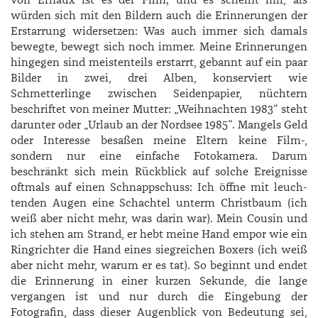
von ­Ernaux ist es der Film; und es scheint mir, als
würden sich mit den Bildern auch die Erinnerungen der
Erstarrung widersetzen: Was auch immer sich damals
bewegte, bewegt sich noch immer. Meine Erinnerungen
hingegen sind meistenteils erstarrt, gebannt auf ein paar
Bilder in zwei, drei Alben, konserviert wie
Schmetterlinge zwischen Seidenpapier, nüchtern
beschriftet von meiner Mutter: „Weihnachten 1983“ steht
darunter oder „Urlaub an der Nordsee 1985“. Mangels Geld
oder Interesse besaßen meine Eltern keine Film-,
sondern nur eine einfache Foto­kamera. Darum
beschränkt sich mein Rückblick auf solche Ereignisse
oftmals auf einen Schnappschuss: Ich öffne mit leuch­
tenden Augen eine Schachtel unterm Christbaum (ich
weiß aber nicht mehr, was darin war). Mein Cousin und
ich stehen am Strand, er hebt meine Hand empor wie ein
Ringrichter die Hand eines siegreichen Boxers (ich weiß
aber nicht mehr, warum er es tat). So beginnt und endet
die Erinnerung in einer kurzen Sekunde, die lange
vergangen ist und nur durch die Eingebung der
Fotografin, dass dieser Augenblick von Bedeutung sei,