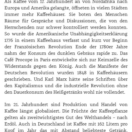
Als Kaffee vom 17. Jahrhundert an von Nordafrika nach
Europa und Amerika gelangte, öffneten in vielen Städten
immer mehr Kaffeehäuser. Sie boten den Menschen
Räume für Gespräche und Diskussionen, die von den
Herrschenden nur schwer kontrolliert werden konnten.
So wurde die Amerikanische Unabhängigkeitserklärung
1776 in einem Kaffeehaus verfasst und kurz vor Beginn
der Französischen Revolution Ende der 1780er Jahre
nahm der Konsum des dunklen Gebräus rapide zu. Das
Café Procope in Paris entwickelte sich zur Keimzelle des
Widerstands gegen den König. Auch die Manifeste der
Deutschen Revolution wurden 1848 in Kaffeehäusern
geschrieben. Und Karl Marx hätte seine Schriften über
den Kapitalismus und die industrielle Revolution ohne
den Dauerkonsum des Heißgetränks wohl nie vollendet.
Im 21. Jahrhundert sind Produktion und Handel von
Kaffee längst globalisiert. Die Früchte der Kaffeepflanze
gelten als zweitwichtigstes Gut des Welthandels – nach
Erdöl. Auch in Deutschland ist Kaffee mit 162 Litern pro
Kopf im Jahr das mit Abstand beliebteste Getränk.