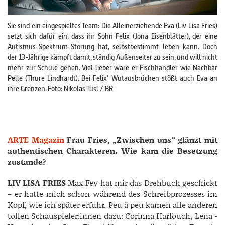
Sie sind ein eingespieltes Team: Die Alleinerziehende Eva (Liv Lisa Fries)
setzt sich dafür ein, dass ihr Sohn Felix (Jona Eisenblätter), der eine
Autismus-Spektrum-Störung hat, selbstbestimmt leben kann. Doch
der 13-Jährige kämpft damit, ständig Außenseiter zu sein, und will nicht
mehr zur Schule gehen. Viel lieber wäre er Fischhändler wie Nachbar
Pelle (Thure Lindhardt). Bei Felix' Wutausbrüchen stößt auch Eva an
ihre Grenzen. Foto: Nikolas Tusl / BR
ARTE Magazin
Frau Fries, „Zwischen uns“ glänzt mit
authentischen Charakteren. Wie kam die Besetzung
zustande?
LIV LISA FRIES
Max Fey hat mir das Drehbuch geschickt
– er hatte mich schon während des Schreibprozesses im
Kopf, wie ich später erfuhr. Peu à peu kamen alle anderen
tollen Schauspieler:innen dazu: ­Corinna ­Harfouch, ­Lena ­