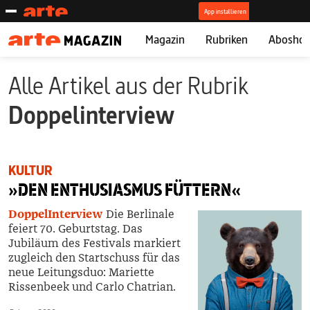
Magazin
Rubriken
Abosho
Alle Artikel aus der Rubrik
Doppelinterview
KULTUR
»
DEN ENTHUSIASMUS FÜTTERN
«
DoppelInterview
Die Berlinale
feiert
70. Geburtsta
g.
Das
Jubiläum
des Festivals
markiert
zugleich den Startschuss für das
neue Leitungsduo:
Mariette
Rissenbeek
und Carlo Chatrian.