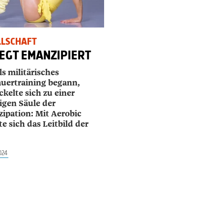
LLSCHAFT
EGT EMANZIPIERT
s militärisches
uertraining begann,
kelte sich zu einer
igen Säule der
ipation: Mit Aerobic
e sich das Leitbild der
024