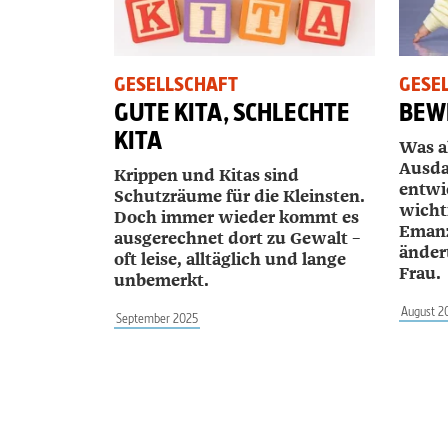
GESELLSCHAFT
GESE
GUTE KITA, SCHLECHTE
BEW
KITA
Was al
Ausda
Krippen und Kitas sind
entwic
Schutzräume für die Kleinsten.
wicht
Doch immer wieder kommt es
Emanz
ausgerechnet dort zu Gewalt –
ändert
oft leise, alltäglich und lange
Frau.
unbemerkt.
August 2
September 2025