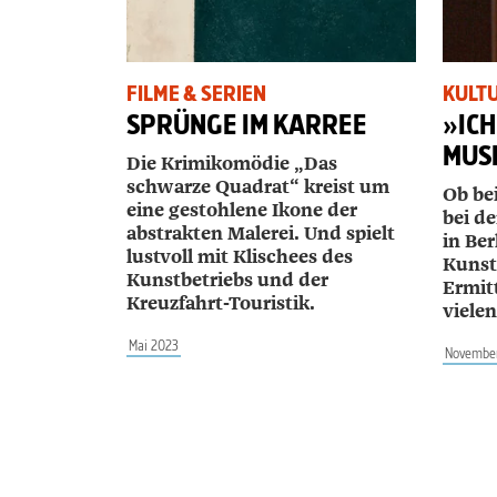
FILME & SERIEN
KULT
SPRÜNGE IM KARREE
»ICH
MUS
Die Krimikomödie „Das
schwarze Quadrat“ kreist um
Ob be
eine gestohlene Ikone der
bei d
abstrakten Malerei. Und spielt
in Ber
lustvoll mit Klischees des
Kunst
Kunstbetriebs und der
Ermit
Kreuzfahrt-Touristik.
vielen
Mai 2023
Novembe