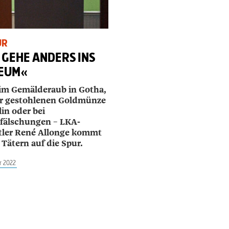
UR
 GEHE ANDERS INS
EUM«
im Gemälderaub in Gotha,
er gestohlenen Goldmünze
lin oder bei
fälschungen – LKA-
tler René Allonge kommt
 Tätern auf die Spur.
r 2022