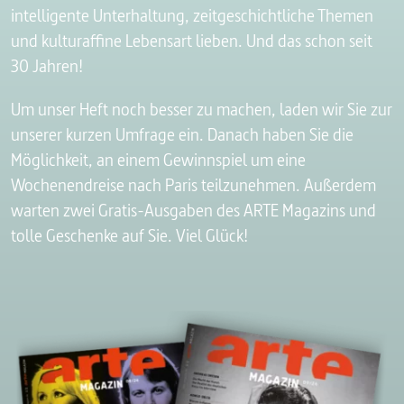
intelligente Unterhaltung, zeitgeschichtliche Themen
und kulturaffine Lebensart lieben. Und das schon seit
30 Jahren!
Um unser Heft noch besser zu machen, laden wir Sie zur
unserer kurzen Umfrage ein. Danach haben Sie die
Möglichkeit, an einem Gewinnspiel um eine
Wochenendreise nach Paris teilzunehmen. Außerdem
warten zwei Gratis-Ausgaben des ARTE Magazins und
tolle Geschenke auf Sie. Viel Glück!