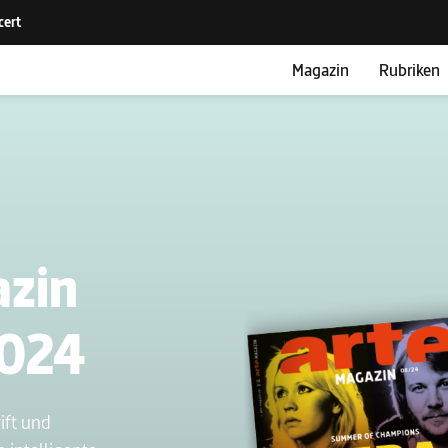
Magazin
Rubriken
azin
2024
ift und