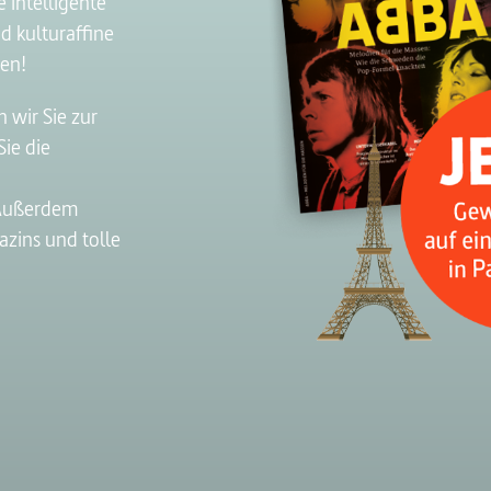
 intelligente
d kulturaffine
ren!
 wir Sie zur
ie die
 Außerdem
zins und tolle