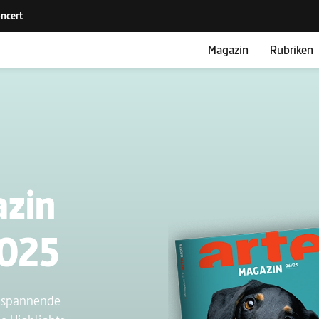
Magazin
Rubriken
azin
2025
t spannende