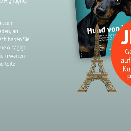
le Highlights
ressen
aden, an
ach haben Sie
ine 6-tägige
rdem warten
d tolle