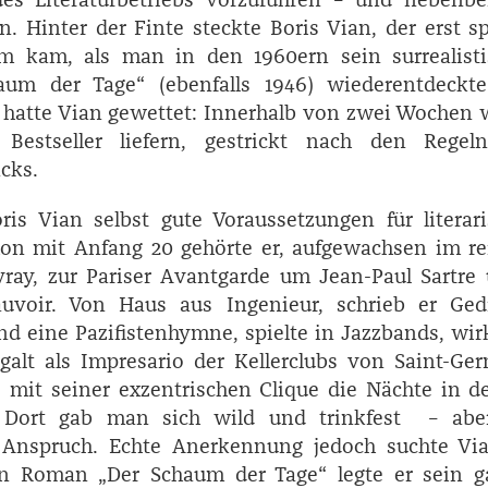
n. Hinter der Finte steckte ­Boris Vian, der erst s
uhm kam, als man in den 1960ern sein surrealist
um der Tage“ (ebenfalls 1946) wiederentdeckte
 hatte Vian gewettet: Innerhalb von zwei Wochen
Bestseller liefern, gestrickt nach den Regel
cks.
is Vian selbst gute Voraussetzungen für literar
n mit Anfang 20 gehörte er, aufgewachsen im re
Avray, zur Pariser Avantgarde um Jean-Paul Sartre
uvoir. Von Haus aus Ingenieur, schrieb er Gedi
nd eine Pazifistenhymne, spielte in Jazzbands, wir
galt als Impresario der Kellerclubs von Saint-­Ge
te mit seiner exzentrischen Clique die Nächte in d
. Dort gab man sich wild und trinkfest – abe
 Anspruch. Echte Anerkennung jedoch suchte Via
en Roman „Der Schaum der Tage“ legte er sein g