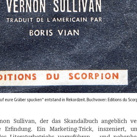
f eure Gräber spucken“ entstand in Rekordzeit. Buchvover: Editions du Scor
non ­Sullivan, der das Skandalbuch angeblich ve
ne Erfindung. Ein Marketing-Trick, inszeniert, u
s Literaturbetriebs vorzuführen – und nebenbei