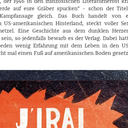
 der 1946 in den französischen Literaturherbst kr
erde auf eure Gräber spucken“ – schon der Tite
 Kampfansage gleich. Das Buch handelt von 
m US-amerikanischen Hinterland, steckt voller Se
etzel. Eine Geschichte aus dem dunklen Herze
 sein, so jedenfalls bewarb es der Verlag. Dabei hat
ieden wenig Erfahrung mit dem Leben in den US
icht mal einen Fuß auf amerikanischen Boden gesetz