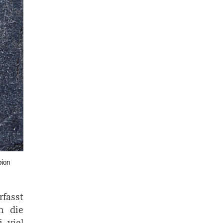
pion
rfasst
m die
 viel