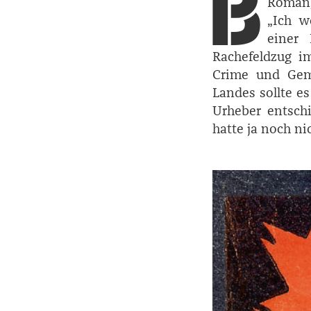
B
Roman,
„Ich w
einer
Rachefeldzug i
Crime und Gem
Landes sollte es
Urheber entsch
hatte ja noch n