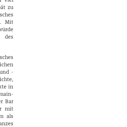
pät zu
isches
. Mit
 würde
n des
isches
ichen
 und ­
chte,
kte in
rmain-
er Bar
r mit
n als
anzes