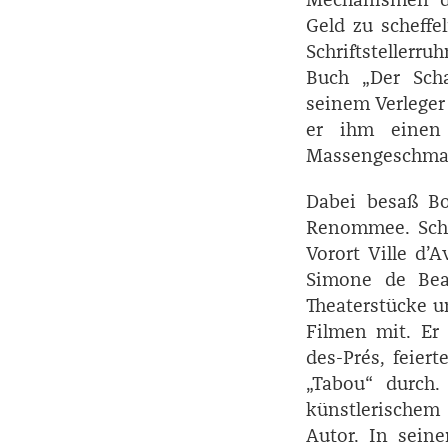
Geld zu scheffel
Schriftstellerr
Buch „Der Scha
seinem Verleger
er ihm einen 
Massengeschma
Dabei besaß Bor
Renommee. Scho
Vorort Ville d’
Simone de ­Bea
Theaterstücke u
Filmen mit. Er 
des-Prés, feier
„Tabou“ durch
künstlerischem
Autor. In sein