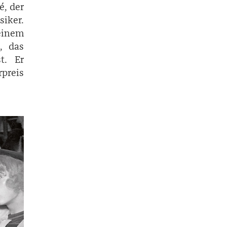
é, der
siker.
seinem
d, das
t. Er
rpreis