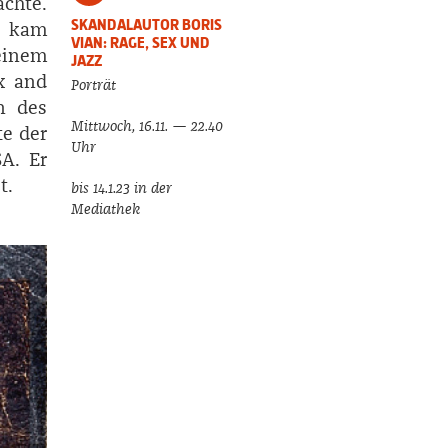
achte.
SKANDALAUTOR BORIS
l kam
VIAN: RAGE, SEX UND
einem
JAZZ
x and
Porträt
n des
Mittwoch, 16.11. — 22.40
te der
Uhr
A. Er
t.
bis 14.1.23 in der
Mediathek