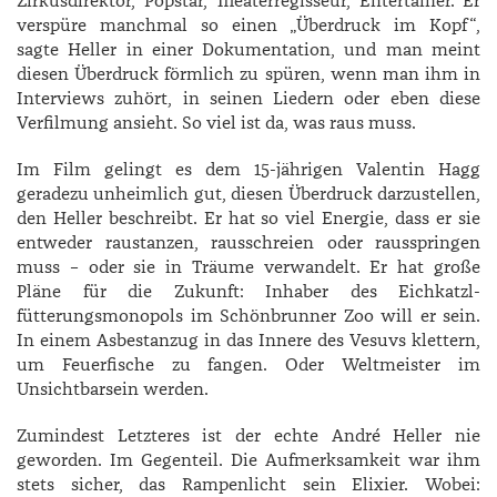
Zirkusdirektor, Popstar, Theaterregisseur, Entertainer. Er
verspüre manchmal so einen „Überdruck im Kopf“,
sagte ­Heller in einer Dokumentation, und man meint
diesen Überdruck förmlich zu spüren, wenn man ihm in
Interviews zuhört, in seinen Liedern oder eben diese
Verfilmung ansieht. So viel ist da, was raus muss.
Im Film gelingt es dem 15-jährigen Valentin Hagg
geradezu unheimlich gut, diesen Überdruck darzustellen,
den Heller beschreibt. Er hat so viel Energie, dass er sie
entweder raustanzen, rausschreien oder rausspringen
muss – oder sie in Träume verwandelt. Er hat große
Pläne für die Zukunft: Inhaber des Eichkatzl-
fütterungsmonopols im Schönbrunner Zoo will er sein.
In einem Asbestanzug in das Innere des Vesuvs klettern,
um Feuerfische zu fangen. Oder Weltmeister im
Unsichtbarsein werden.
Zumindest Letzteres ist der echte ­André ­Heller nie
geworden. Im Gegenteil. Die Aufmerksamkeit war ihm
stets sicher, das Rampenlicht sein Elixier. Wobei: