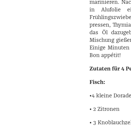
marinieren. Na
in Alufolie 
Frühlingszwieb
pressen, Thymi
das Öl dazuge
Mischung gießen
Einige Minuten 
Bon appétit!
Zutaten für 4 
Fisch:
•4 kleine Dorad
• 2 Zitronen
• 3 Knoblauchz