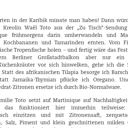
rten in der Karibik müsste man haben! Dann würd
 Kreolin ­Waël ­Toto aus der „Zu Tisch“-Sendung
ique frühmorgens darin umherwandeln und Ma
, Kochbananen und Tamarinden ernten. Vom Fi
ische Tropenfische holen – und fertig wäre das Fes
m Berliner Großstadtbalkon aber nur ein
üchenkräuter vor sich hinwelken, gehe ich die 
 Statt des afrikanischen Tilapia besorge ich Barsc
tatt Jamaika-Thymian pflücke ich Oregano. Un
edrat-­Zitronen ersetze ich durch Bio-Normalware.
milie Toto setzt auf Martinique auf Nachhaltigke
– das funktioniert hier immerhin teilweise
sch einritzen und mit Zitronensaft, zerquets
, Salz, Piment und klein geschnittenen milden C