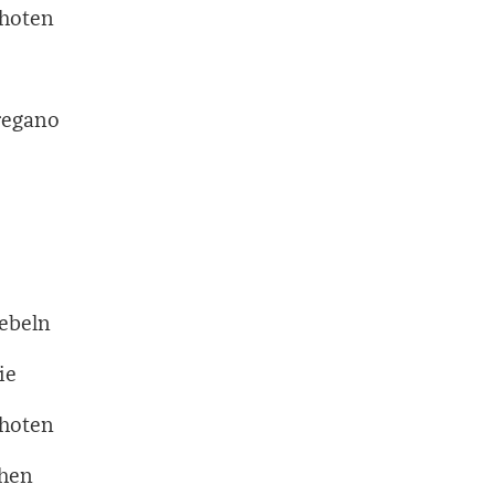
choten
Oregano
iebeln
ie
choten
ehen