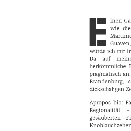
E
inen Ga
wie die
Martin
Guaven
würde ich mir fr
Da auf meine
herkömmliche K
pragmatisch an:
Brandenburg, s
dickschaligen Z
Apropos bio: Fa
Regionalität 
gesäuberten Fi
Knoblauchzehen