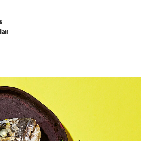
s
ian