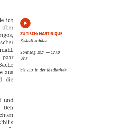
e ich
 über
ZU TISCH: MARTINIQUE
ngos,
Esskulturdoku
scher
tmahl.
Sonntag, 10.7. — 18.40
 paar
Uhr
Sache
bis 7.10. in der
Mediathek
he aus
d die
it und
: Den
chten
hilis