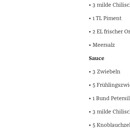
• 3 milde Chilis
• 1 TL Piment
• 2 EL frischer 
• Meersalz
Sauce
• 3 Zwiebeln
• 5 Frühlingszw
• 1 Bund Petersil
• 3 milde Chilis
• 5 Knoblauchz