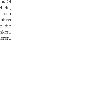
as Öl
beln,
lauch
hluss
r die
unken.
ieren.