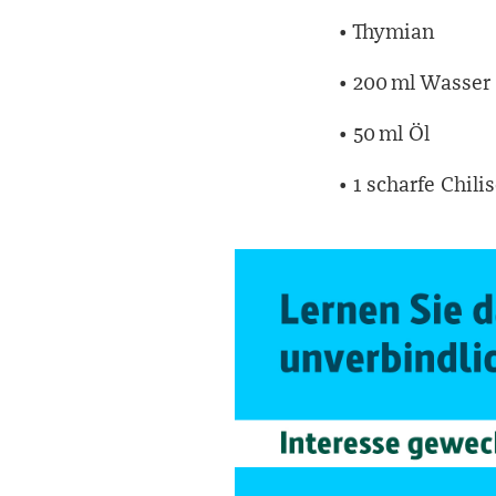
• Thymian
• 200 ml Wasser
• 50 ml Öl
•
1 scharfe Chili