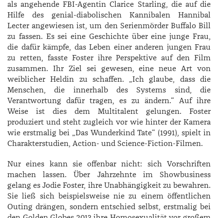
als angehende FBI-Agentin Clarice Starling, die auf die
Hilfe des genial-diabolischen Kannibalen Hannibal
Lecter angewiesen ist, um den Serienmörder Buffalo Bill
zu fassen. Es sei eine Geschichte über eine junge Frau,
die dafür kämpfe, das Leben einer anderen jungen Frau
zu retten, fasste ­Foster ihre Perspektive auf den Film
zusammen. Ihr Ziel sei gewesen, eine neue Art von
weiblicher Heldin zu schaffen. „Ich glaube, dass die
Menschen, die innerhalb des Systems sind, die
Verantwortung dafür tragen, es zu ändern.“ Auf ihre
Weise ist dies dem Multitalent gelungen. Foster
produziert und steht zugleich vor wie hinter der Kamera
wie erstmalig bei „Das Wunderkind Tate“ (1991), spielt in
Charakterstudien, Action- und Science-Fiction-Filmen.
Nur eines kann sie offenbar nicht: sich Vorschriften
machen lassen. Über Jahrzehnte im Showbusiness
gelang es Jodie Foster, ihre Unabhängigkeit zu bewahren.
Sie ließ sich beispielsweise nie zu einem öffentlichen
Outing drängen, sondern entschied selbst, erstmalig bei
den Golden Globes 2013 ihre Homosexualität vor großem