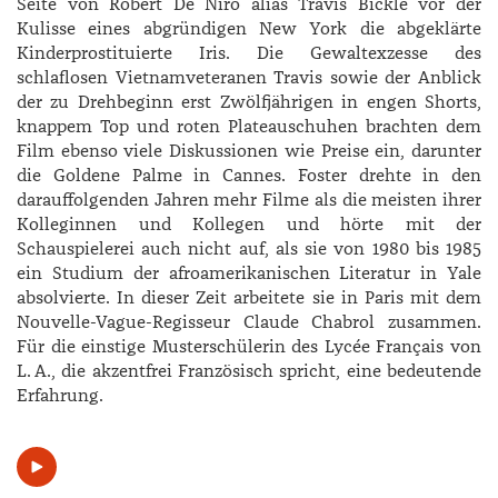
Seite von ­Robert De Niro alias Travis Bickle vor der
Kulisse eines abgründigen New York die abgeklärte
Kinderprostituierte Iris. Die Gewaltexzesse des
schlaflosen Vietnamveteranen Travis sowie der Anblick
der zu Drehbeginn erst Zwölfjährigen in engen Shorts,
knappem Top und roten Plateauschuhen brachten dem
Film ebenso viele Diskussionen wie Preise ein, darunter
die Goldene Palme in Cannes. Foster drehte in den
darauffolgenden Jahren mehr Filme als die meisten ihrer
Kolleginnen und Kollegen und hörte mit der
Schauspielerei auch nicht auf, als sie von 1980 bis 1985
ein Studium der afroamerikanischen Literatur in Yale
absolvierte. In dieser Zeit arbeitete sie in Paris mit dem
Nouvelle-Vague-Regisseur Claude Chabrol zusammen.
Für die einstige Musterschülerin des Lycée Français von
L. A., die akzentfrei Französisch spricht, eine bedeutende
Erfahrung.