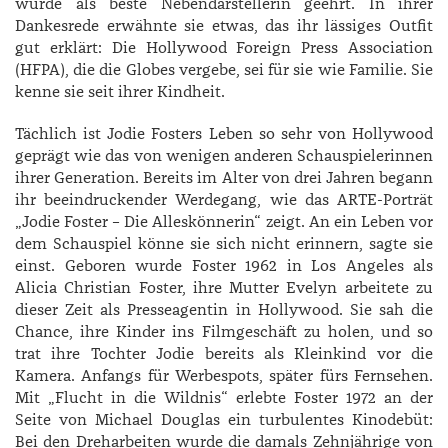
wurde als beste Nebendarstellerin geehrt. In ihrer
Dankesrede erwähnte sie etwas, das ihr lässiges Outfit
gut erklärt: Die Hollywood Foreign Press Association
(HFPA), die die Globes vergebe, sei für sie wie Familie. Sie
kenne sie seit ihrer Kindheit.
Tächlich ist Jodie Fosters Leben so sehr von Hollywood
geprägt wie das von wenigen anderen Schauspielerinnen
ihrer Generation. Bereits im Alter von drei Jahren begann
ihr beeindruckender Werdegang, wie das ARTE-Porträt
„Jodie Foster – Die Alleskönnerin“ zeigt. An ein Leben vor
dem Schauspiel könne sie sich nicht erinnern, sagte sie
einst. Geboren wurde Foster 1962 in Los Angeles als
Alicia ­Christian Foster, ihre Mutter Evelyn arbeitete zu
dieser Zeit als Presseagentin in Hollywood. Sie sah die
Chance, ihre Kinder ins Filmgeschäft zu holen, und so
trat ihre Tochter Jodie bereits als Kleinkind vor die
Kamera. Anfangs für Werbespots, später fürs Fernsehen.
Mit „Flucht in die Wildnis“ erlebte Foster 1972 an der
Seite von ­Michael ­Douglas ein turbulentes Kinodebüt:
Bei den Dreharbeiten wurde die damals Zehnjährige von