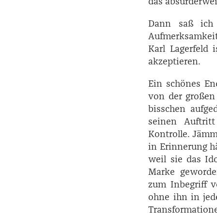
das absurderwei
Dann saß ich 
Aufmerksamkeit,
Karl Lagerfeld 
akzeptieren.
Ein schönes En
von der großen
bisschen aufge
seinen Auftrit
Kontrolle. Jämm
in Erinnerung hä
weil sie das Id
Marke geworden
zum Inbegriff v
ohne ihn in jed
Transformatione