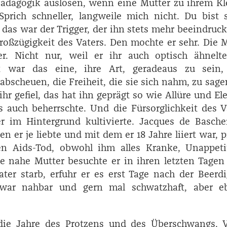
ädagogik auslösen, wenn eine Mutter zu ihrem Kl
prich schneller, langweile mich nicht. Du bist 
 das war der Trigger, der ihn stets mehr beeindruck
roßzügigkeit des Vaters. Den mochte er sehr. Die 
er. Nicht nur, weil er ihr auch optisch ähnelte
t war das eine, ihre Art, geradeaus zu sein, 
abscheuen, die Freiheit, die sie sich nahm, zu sag
hr gefiel, das hat ihn geprägt so wie Allüre und El
s auch beherrschte. Und die Fürsorglichkeit des V
r im Hintergrund kultivierte. ­Jacques de ­Basche
n er je liebte und mit dem er 18 Jahre liiert war, p
en Aids-Tod, obwohl ihm alles Kranke, Unappetit
e nahe Mutter besuchte er in ihren letzten Tagen
ater starb, erfuhr er es erst Tage nach der Beerd
d war nahbar und gern mal schwatzhaft, aber e
 die Jahre des Protzens und des Überschwangs. Vi