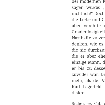
der modernen P
sagen würde: „S
nicht ich!“ Doch
die Liebe und G
aber verehrte 
Gnadenlosigkei
Nazihafte zu ver
denken, wie es i
die sie durchau
die er aber ehe
einzige Mann, de
er bis zu dess
zuwider war. Di
mehr; als der V
Karl ­Lagerfel
diskret.
Sicher, es gab