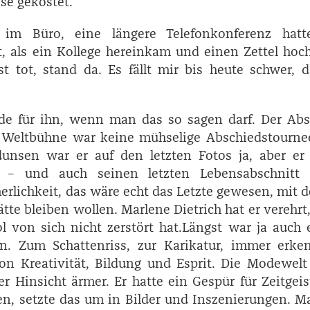
se gekostet.
im Büro, eine längere Telefonkonferenz hatt
 als ein Kollege hereinkam und einen Zettel hoch
ist tot, stand da. Es fällt mir bis heute schwer, 
de für ihn, wenn man das so sagen darf. Der Abs
 Weltbühne war keine mühselige Abschiedstournee
dunsen war er auf den letzten Fotos ja, aber er 
t – und auch seinen letzten Lebensabschnitt 
erlichkeit, das wäre echt das Letzte gewesen, mit 
tte bleiben wollen. ­Marlene ­Dietrich hat er verehrt
ol von sich nicht zerstört hat.Längst war ja auch 
. Zum Schattenriss, zur Karikatur, immer erken
on Kreativität, Bildung und Esprit. Die Modewel
er Hinsicht ärmer. Er hatte ein Gespür für Zeitgei
n, setzte das um in Bilder und Inszenierungen. 