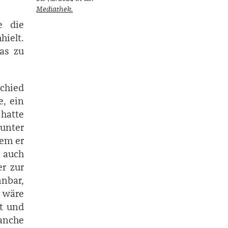
Mediathek.
e die
hielt.
das zu
chied
, ein
hatte
unter
dem er
, auch
er zur
nbar,
t wäre
st und
Manche