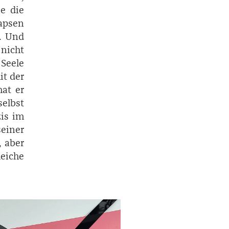
e die
apsen
t. Und
nicht
 Seele
it der
hat er
selbst
zis im
seiner
, aber
eiche