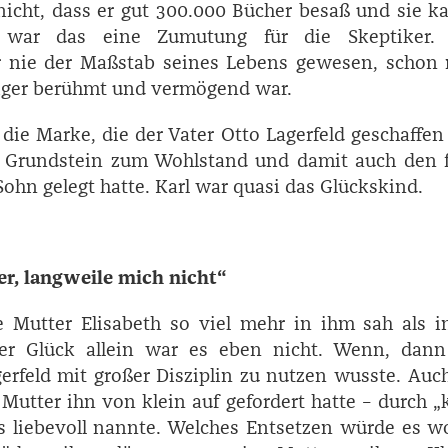
nicht, dass er gut 300.000 Bücher besaß und sie k
h war das eine Zumutung für die Skeptiker.
nie der Maßstab seines Lebens gewesen, schon n
iger berühmt und vermögend war.
die Marke, die der Vater Otto ­Lagerfeld geschaffen
 Grundstein zum Wohlstand und damit auch den f
ohn gelegt hatte. Karl war quasi das Glückskind.
er, langweile mich nicht“
e Mutter Elisabeth so viel mehr in ihm sah als i
er Glück allein war es eben nicht. Wenn, dann
gerfeld mit großer Disziplin zu nutzen wusste. Auc
Mutter ihn von klein auf gefordert hatte – durch „
 es liebevoll nannte. Welches Entsetzen würde es w