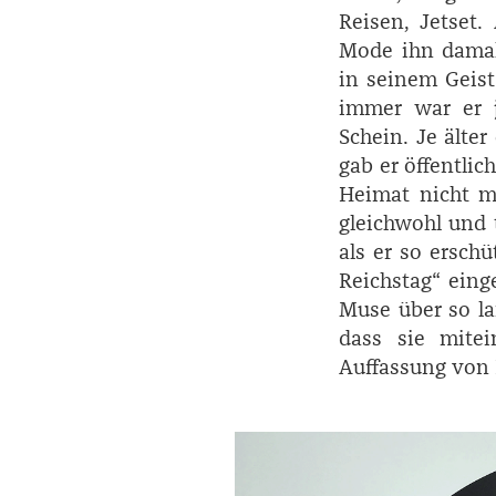
Reisen, Jetset
Mode ihn damal
in seinem Geist
immer war er j
Schein. Je älter
gab er öffentlic
Heimat nicht me
gleichwohl und 
als er so erschü
Reichstag“ einge
Muse über so la
dass sie mite
Auffassung von D