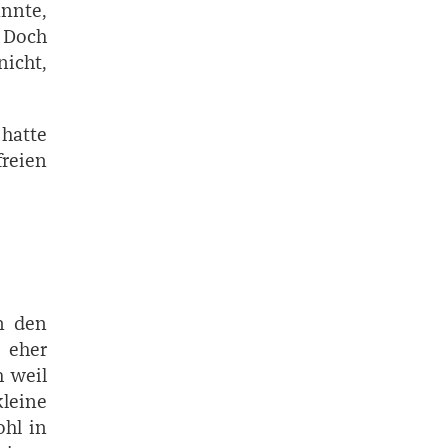
annte,
 Doch
icht,
 hatte
reien
n den
 eher
h weil
kleine
ohl in