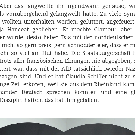
. Aber das langweilte ihn irgendwann genauso, wi
s vorrübergehend gelangweilt hatte. Zu viele Syn
 wollten unterhalten werden, gefüttert, angefeuer
a Hanseat geblieben. Er mochte Glamour, aber 
 er wurde, desto lieber. Das mit der norddeutschen
h nicht so gern preis; gern schnodderte er, dass er m
hr so viel am Hut habe. Die Staatsbürgerschaft 
trotz aller französischen Ehrungen nie abgegeben, 
ttert war, dass mit der AfD tatsächlich „wieder Na
zogen sind. Und er hat ­Claudia Schiffer nicht zu 
nge Zeit erkoren, weil sie aus dem Rheinland kam
inander Deutsch sprechen konnten und eine gl
isziplin hatten, das hat ihm gefallen.