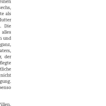
einen
sechs,
te als
Mutter
. Die
alles
en und
eganz,
aters,
r, der
flegte
liche
 nicht
igung.
benso
llen,