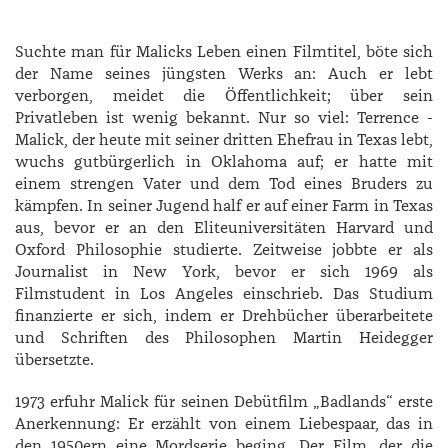
Suchte man für Malicks Leben einen Filmtitel, böte sich
der Name seines jüngsten Werks an: Auch er lebt
verborgen, meidet die Öffentlichkeit; über sein
Privatleben ist wenig bekannt. Nur so viel: ­Terrence ­
Malick, der heute mit seiner dritten Ehefrau in Texas lebt,
wuchs gutbürgerlich in Oklahoma auf; er hatte mit
einem strengen Vater und dem Tod eines Bruders zu
kämpfen. In seiner Jugend half er auf einer Farm in Texas
aus, bevor er an den Eliteuniversitäten Harvard und
Oxford Philosophie studierte. Zeitweise jobbte er als
Journalist in New York, bevor er sich 1969 als
Filmstudent in Los Angeles einschrieb. Das Studium
finanzierte er sich, indem er Drehbücher überarbeitete
und Schriften des Philosophen ­Martin ­Heidegger
übersetzte.
1973 erfuhr Malick für seinen Debütfilm „Badlands“ erste
Anerkennung: Er erzählt von einem Liebespaar, das in
den 1950ern eine Mordserie beging. Der Film, der die