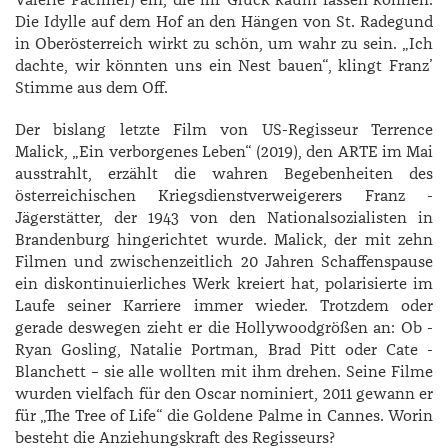
Valerie ­Pachner) ein, die ihr Glück kaum fassen können.
Die Idylle auf dem Hof an den Hängen von St. Radegund
in Oberösterreich wirkt zu schön, um wahr zu sein. „Ich
dachte, wir könnten uns ein Nest bauen“, klingt Franz’
Stimme aus dem Off.
Der bislang letzte Film von US-Regisseur ­­Terrence
Malick, „Ein verborgenes Leben“ (2019), den ARTE im Mai
ausstrahlt, erzählt die wahren Begebenheiten des
österreichischen Kriegsdienstverweigerers Franz ­
Jägerstätter, der 1943 von den Nationalsozialisten in
Brandenburg hingerichtet wurde. ­Malick, der mit zehn
Filmen und zwischenzeitlich 20 Jahren Schaffenspause
ein diskontinuierliches Werk kreiert hat, polarisierte im
Laufe seiner Karriere immer wieder. Trotzdem oder
gerade deswegen zieht er die Hollywoodgrößen an: Ob ­
Ryan ­Gosling, ­Natalie ­Portman, Brad Pitt oder ­Cate ­
Blanchett – sie alle wollten mit ihm drehen. Seine Filme
wurden vielfach für den Oscar nominiert, 2011 gewann er
für „The Tree of Life“ die Goldene Palme in Cannes. Worin
besteht die Anziehungskraft des Regisseurs?