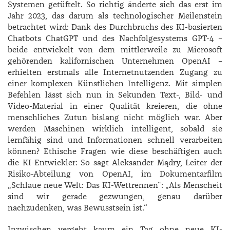
Systemen getüftelt. So richtig änderte sich das erst im
Jahr 2023, das darum als technologischer Meilenstein
betrachtet wird: Dank des Durchbruchs des KI-basierten
Chatbots ChatGPT und des Nachfolgesystems GPT-4 –
beide entwickelt von dem mittlerweile zu ­Microsoft
gehörenden kalifornischen Unternehmen ­OpenAI –
erhielten erstmals alle Internetnutzenden Zugang zu
einer komplexen Künstlichen Intelligenz. Mit simplen
Befehlen lässt sich nun in Sekunden Text-, Bild- und
Video-Material in einer Qualität kreieren, die ohne
menschliches Zutun bislang nicht möglich war. Aber
werden Maschinen wirklich intelligent, sobald sie
lernfähig sind und Informationen schnell verarbeiten
können? Ethische Fragen wie diese beschäftigen auch
die KI-Entwickler: So sagt ­Aleksander Mądry, Leiter der
Risiko-Abteilung von OpenAI, im Dokumentarfilm
„Schlaue neue Welt: Das KI-Wettrennen“: „Als Menscheit
sind wir gerade gezwungen, genau darüber
nachzudenken, was Bewusstsein ist.“
Inzwischen vergeht kaum ein Tag ohne neue KI-