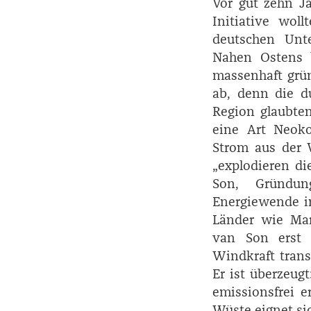
Vor gut zehn Ja
Initiative wol
deutschen Unte
Nahen Ostens b
massenhaft grü
ab, denn die d
Region glaubten
eine Art Neoko
Strom aus der 
„explodieren di
Son, Gründung
Energiewende i
Länder wie Mar
van Son erst i
Windkraft trans
Er ist überzeug
emissionsfrei 
Wüste eignet si