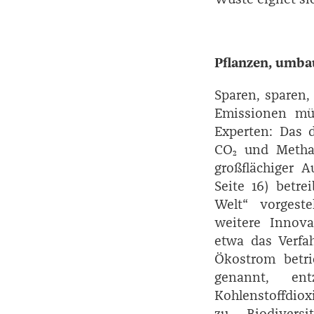
Pflanzen, umba
Sparen, sparen, 
Emissionen müs
Experten: Das 
CO₂ und Metha
großflächiger A
Seite 16) betr
Welt“ vorgeste
weitere Innova
etwa das Verfah
Ökostrom betri
genannt, en
Kohlenstoffdiox
zu Biodivers