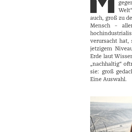
gege
Welt“
auch, groß zu d
Mensch – all
hochindustria
verursacht hat,
jetzigem Nivea
Erde laut Wissen
„nachhaltig“ oft
sie: groß geda
Eine Auswahl.