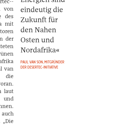
rtec-­
eindeutig die
m von
e des
Zukunft für
a mit
den Nahen
toren
n der
Osten und
hteten
Nordafrika
rünen
frika
PAUL VAN SON, MITGRÜNDER
DER DESERTEC-INITIATIVE
ul van
t die
oran.
 laut
- und
önnen.
r auch
 „Die
.