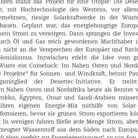
hren stand das Projekt für eine Utopie: Die Dese
lte, mit Hochtechnologie des Westens, vor alle
rnehmen, riesige Solarkraftwerke in der Wüst
auen. Geplant war, das energiehungrige Europ
nem Strom zu versorgen. Dann sprangen die Inves
urch Öl und Gas reich gewordenen Machthaber i
 nicht an die Versprechen der Europäer und fürc
lonialismus. Inzwischen erlebt die Idee vom g
Wüste ein Comeback: Im Nahen Osten und Norda
e Projekte“ für ­Sonnen- und Windkraft, betont Pa
smitglied der Desertec-­Initiative. Er treib
m Nahen Osten und Nordafrika heute als Berater v
okko, Ägypten, Omar und Saudi-­Arabien müssen
hren eigenen Energie-­Mix mithilfe von ­Solar
formieren, bevor sie grünen Strom exportieren k
t: In wenigen Jahren fließe jede Menge Strom, abe
erzeugter Wasserstoff aus dem Süden nach Europa.
ch eben perfekt zur Energiegewinnung“, so van Son