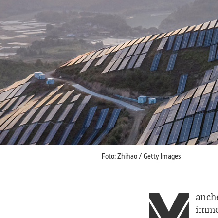
Foto: Zhihao / Getty Images
M
anch
imme