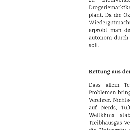
Drogeriemarktk
plant. Da die O
Wiedergutmach
erprobt man der
autonom durch d
soll.
Rettung aus de
Dass allein T
Problemen bringt
Verehrer. Nichts
auf Nerds, Tüf
Weltklima sta
Treibhausgas-Ve