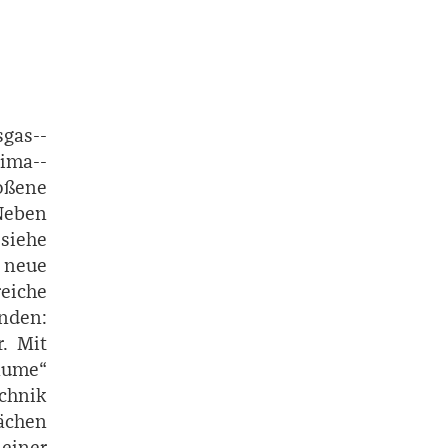
sgas-­
ima-­
oßene
Neben
(siehe
 neue
eiche
nden:
r. Mit
äume“
hnik
lächen
einer