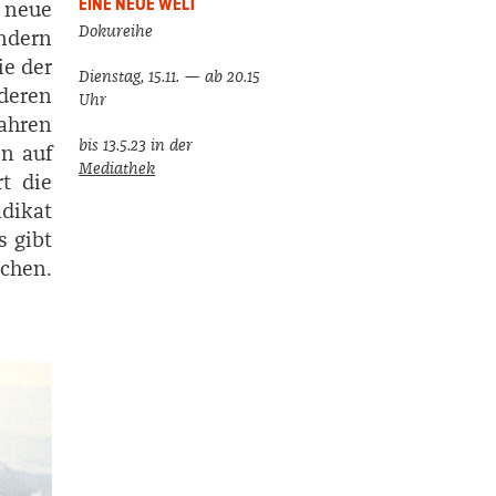
EINE NEUE WELT
 neue
Dokureihe
ondern
ie der
Dienstag, 15.11. — ab 20.15
deren
Uhr
ahren
bis 13.5.23
in der
en auf
Mediathek
t die
ädikat
s gibt
chen.