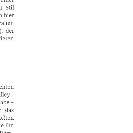
 Stil
h hier
alien
), der
rieren
chten
lley-­
gabe –
r das
ößten
ie ihn