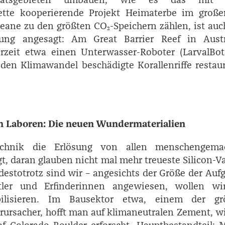
ette kooperierende Projekt Heimaterbe im großen
zeane zu den größten CO₂-Speichern zählen, ist auc
ung angesagt: Am Great Barrier Reef in Austr
zeit etwa einen Unterwasser-­Roboter (­LarvalBot
en Klimawandel beschädigte Korallenriffe restau
n Laboren: Die neuen Wundermaterialien
echnik die Erlösung von allen menschengema
, daran glauben nicht mal mehr treueste Silicon-­Va
destotrotz sind wir – angesichts der Größe der Auf
tler und Erfinderinnen angewiesen, wollen wi
bilisieren. Im Bausektor etwa, einem der gr
rursacher, hofft man auf klimaneutralen Zement, w