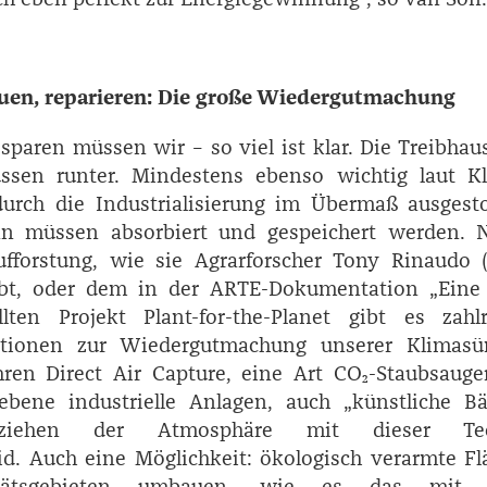
uen, reparieren: Die große Wiedergutmachung
sparen müssen wir – so viel ist klar. Die Treibhau
sen runter. Mindestens ebenso wichtig laut Kl
durch die Industrialisierung im Übermaß ausgest
n müssen absorbiert und gespeichert werden. 
ufforstung, wie sie Agrarforscher ­Tony ­Rinaudo 
eibt, oder dem in der ARTE-­Dokumentation „Eine
llten Projekt Plant-for-the-Planet gibt es zahlr
tionen zur Wiedergutmachung unserer Klima­sü
ren Direct Air Capture, eine Art CO₂-Staubsauge
ebene industrielle Anlagen, auch „künstliche B
tziehen der Atmosphäre mit dieser Tec
id. Auch eine Möglichkeit: ökologisch verarmte F
itätsgebieten umbauen, wie es das mit 