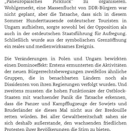
„Paneuropäisches Picknick“ zu organisieren.
Wohlgemerkt, eine Massenflucht von DDR-Bürgern war
nicht geplant, aber die Tatsache, dass sich in diesem
Sommer Hunderttausende ostdeutscher Touristen in
Ungarn aufhielten, sorgte sowohl bei der Opposition als
auch in der ostdeutschen Staatsführung für Aufregung.
Schließlich wurde aus der symbolischen Grenzöffnung
ein reales und medienwirksames Ereignis.
Die Veränderungen in Polen und Ungarn bewirkten
einen Dominoeffekt: Erstens ermunterten die Aktivitäten
der neuen Bürgerrechtsbewegungen zweifellos ähnliche
Gruppen, die in benachbarten Ländern noch als
Dissidenten von ihren Regierungen verfolgt wurden. Und
zweitens mussten die hohen Funktionäre der Ostblock-
Staaten mit wachsender Panik die Tatsache erkennen,
dass die Panzer und Kampfflugzeuge der Sowjets und
Bruderländer sie dieses Mal nicht aus der Bredouille
retten würden. Bei aller Gewaltbereitschaft sahen sie
sich deshalb außerstande, den wachsenden friedlichen
Protesten ihrer Bevölkerungen die Stirn zu bieten.