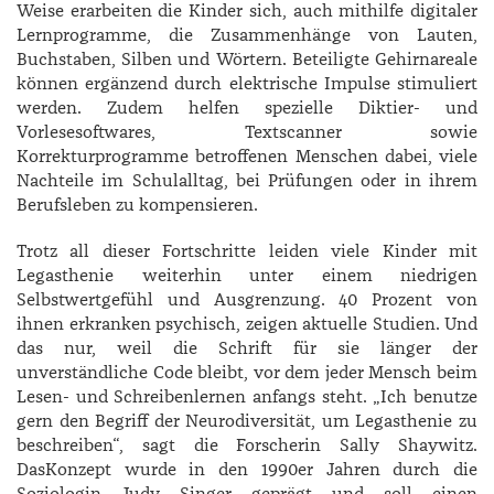
Weise erarbeiten die Kinder sich, auch mithilfe digitaler
Lernprogramme, die Zusammenhänge von Lauten,
Buchstaben, Silben und Wörtern. Beteiligte Gehirnareale
können ergänzend durch elektrische Impulse stimuliert
werden. Zudem helfen spezielle Diktier- und
Vorlesesoftwares, Textscanner sowie
Korrekturprogramme betroffenen Menschen dabei, viele
Nachteile im Schulalltag, bei Prüfungen oder in ihrem
Berufsleben zu kompensieren.
Trotz all dieser Fortschritte leiden viele Kinder mit
Legasthenie weiterhin unter einem niedrigen
Selbstwertgefühl und Ausgrenzung. 40 Prozent von
ihnen erkranken psychisch, zeigen aktuelle Studien. Und
das nur, weil die Schrift für sie länger der
unverständliche Code bleibt, vor dem jeder Mensch beim
Lesen- und Schreibenlernen anfangs steht. „Ich benutze
gern den Begriff der Neurodiversität, um Legasthenie zu
beschreiben“, sagt die Forscherin ­Sally ­Shaywitz.
DasKonzept wurde in den 1990er Jahren durch die
Soziologin Judy Singer geprägt und soll einen