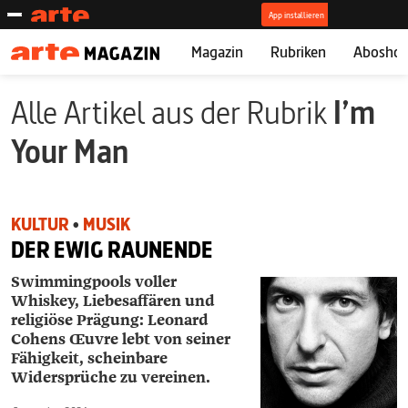
Magazin
Rubriken
Abosho
Alle Artikel aus der Rubrik
I’m
Your Man
KULTUR
•
MUSIK
DER EWIG RAUNENDE
Swimmingpools voller
Whiskey, Liebes­affären und
religiöse Prägung: Leonard
Cohens Œuvre lebt von seiner
Fähigkeit, scheinbare
Widersprüche zu vereinen.