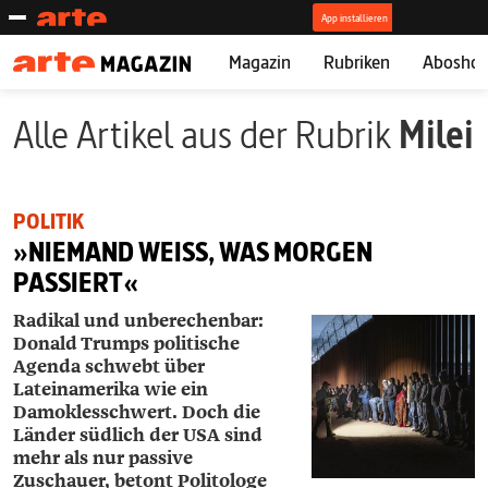
Magazin
Rubriken
Abosho
Alle Artikel aus der Rubrik
Milei
POLITIK
»NIEMAND WEISS, WAS MORGEN P
ASSIERT«
Radikal und unberechenbar:
Donald Trumps politische
Agenda schwebt über
Lateinamerika wie ein
Damokles­schwert. Doch die
Länder südlich der USA sind
mehr als nur passive
Zuschauer, betont Politologe