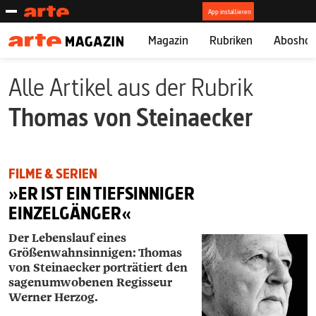
Magazin
Rubriken
Abosho
Alle Artikel aus der Rubrik
Thomas von Steinaecker
FILME & SERIEN
»ER IST EIN TIEFSINNIGER
EINZELGÄNGER«
Der Lebenslauf eines
Größenwahnsinnigen: Thomas
von Steinaecker porträtiert den
sagenumwobenen Regisseur
Werner Herzog.