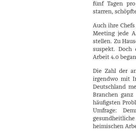
fünf Tagen pr
starren, schöpf
Auch ihre Chefs
Meeting jede A
stellen. Zu Haus
suspekt. Doch 
Arbeit 4.0 bega
Die Zahl der a
irgendwo mit In
Deutschland meh
Branchen ganz u
häufigsten Prob
Umfrage: Dem
gesundheitlic
heimischen Arbe