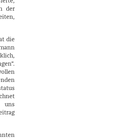
erte,
n der
eiten,
at die
rgmann
klich,
ngen“.
wollen
enden
status
chnet
r uns
eitrag
önnten