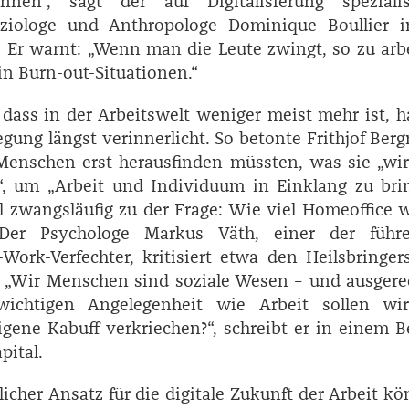
önnen“, sagt der auf Digitalisierung spezialisi
oziologe und Anthropologe ­Dominique ­Boullier i
Er warnt: „Wenn man die Leute zwingt, so zu arb
 in Burn-out-­Situationen.“
 dass in der Arbeitswelt weniger meist mehr ist, h
ng längst verinnerlicht. So betonte ­Frithjof ­Be
 Menschen erst herausfinden müssten, was sie „wir
“, um „Arbeit und Individuum in Einklang zu bri
ll zwangsläufig zu der Frage: Wie viel Homeoffice 
 Der Psychologe ­Markus Väth, einer der führ
ork-Verfechter, kritisiert etwa den Heilsbringer
: „Wir Menschen sind soziale Wesen – und ausgere
wichtigen Angelegenheit wie Arbeit sollen wi
eigene Kabuff verkriechen?“, schreibt er in einem B
pital.
zlicher Ansatz für die digitale Zukunft der Arbeit k