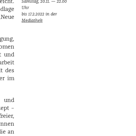
eicht.
Samstag, 20.11. — 22.00
Uhr
dlage
bis 17.2.2022 in der
„Neue
Mediathek
gung,
nomen
it und
rbeit
lt des
der im
s und
ept –
eier,
rinnen
die an