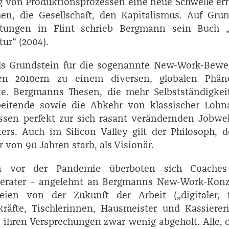
 von Produktionsprozessen eine neue Schwelle err
en, die Gesellschaft, den Kapitalismus. Auf Grun
tungen in Flint schrieb ­Bergmann sein Buch 
tur“ (2004).
als Grundstein für die sogenannte New-Work-Bewe
en 2010ern zu einem diversen, globalen Phä
te. ­Bergmanns Thesen, die mehr Selbstständigke
rbeitende sowie die Abkehr von klassischer Lohna
ssen perfekt zur sich rasant verändernden Jobwe
lters. Auch im Silicon Valley gilt der Philosoph, 
r von 90 Jahren starb, als Visionär.
n vor der Pandemie überboten sich Coache
rater – angelehnt an ­Bergmanns New-Work-Konz
ien von der Zukunft der Arbeit („digitaler, fr
ekräfte, Tischlerinnen, Hausmeister und Kassiere
n ihren Versprechungen zwar wenig abgeholt. Alle, 