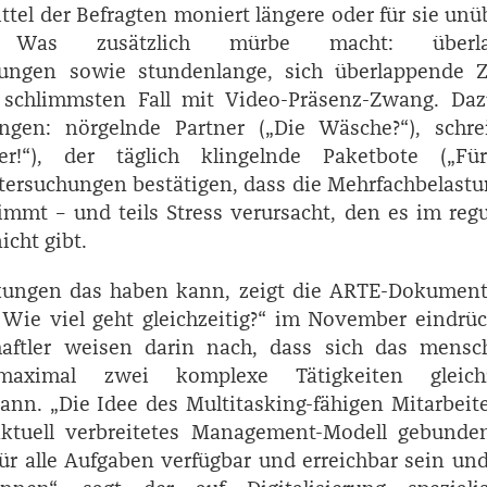
ittel der Befragten moniert längere oder für sie unü
n. Was zusätzlich mürbe macht: überla
dungen sowie stundenlange, sich überlappende 
schlimmsten Fall mit Video-Präsenz-Zwang. Daz
ngen: nörgelnde Partner („Die Wäsche?“), schre
er!“), der täglich klingelnde Paketbote („Fü
tersuchungen bestätigen, dass die Mehrfachbelast
mmt – und teils Stress verursacht, den es im reg
icht gibt.
ungen das haben kann, zeigt die ARTE-­Dokument
– Wie viel geht gleichzeitig?“ im November eindrüc
aftler weisen darin nach, dass sich das mensch
aximal zwei komplexe Tätigkeiten gleichz
nn. „Die Idee des Multitasking-­fähigen Mitarbeite
aktuell verbreitetes Management-Modell gebunden
ür alle Aufgaben verfügbar und erreichbar sein und