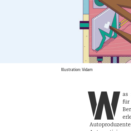
Illustration: Vidam
W
as 
für
­Be
er
Autoproduzen