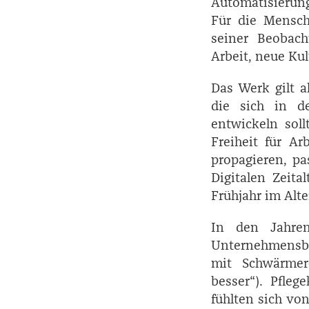
Automatisierung
Für die Mensch
seiner Beobach
Arbeit, neue Kul
Das Werk gilt 
die sich in d
entwickeln soll
Freiheit für A
propagieren, pa
Digitalen Zeita
Frühjahr im Alte
In den Jahre
Unternehmensbe
mit Schwärmere
besser“). Pfleg
fühlten sich vo