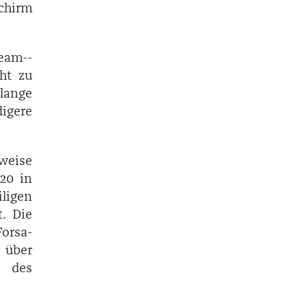
chirm
Team-­
ht zu
 lange
igere
weise
020 in
iligen
t. Die
Forsa-
 über
g des