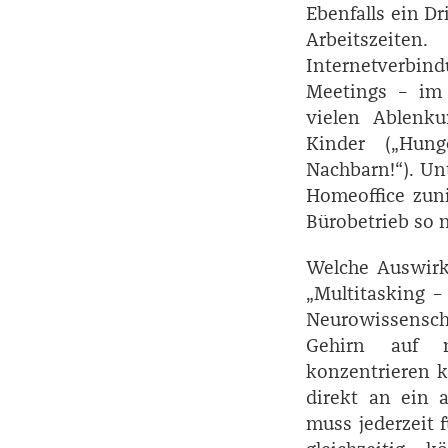
Ebenfalls ein Dr
Arbeitszeite
Internetverbin
Meetings – im 
vielen Ablenku
Kinder („Hung
Nachbarn!“). Un
Homeoffice zuni
Bürobetrieb so n
Welche Auswirk
„­Multitasking 
Neurowissensch
Gehirn auf m
konzentrieren ka
direkt an ein 
muss jederzeit f