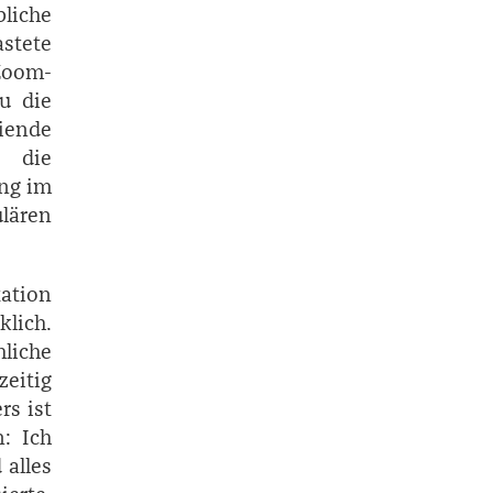
bliche
stete
Zoom-
u die
iende
r die
ung im
ulären
ation
klich.
liche
eitig
rs ist
: Ich
 alles