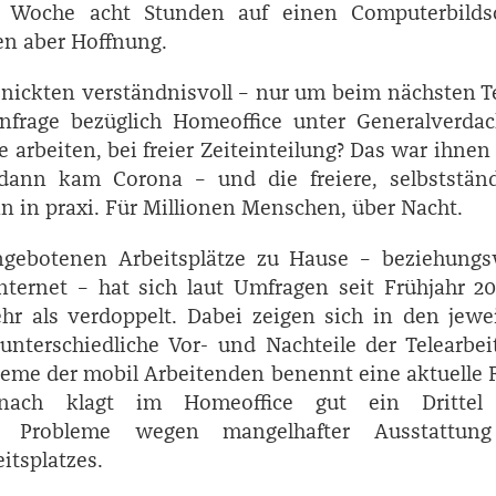
o Woche acht Stunden auf einen Computerbilds
ten aber Hoffnung.
 nickten verständnisvoll – nur um beim nächsten 
nfrage bezüglich Homeoffice unter Generalverdac
e arbeiten, bei freier Zeiteinteilung? Das war ihnen
dann kam Corona – und die freiere, selbstständ
nn in praxi. Für Millionen Menschen, über Nacht.
ngebotenen Arbeitsplätze zu Hause – beziehungs
ternet – hat sich laut Umfragen seit Frühjahr 2
r als verdoppelt. Dabei zeigen sich in den jewe
nterschiedliche Vor- und Nachteile der Telearbei
leme der mobil Arbeitenden benennt eine aktuelle 
nach klagt im Home­office gut ein Drittel
he Probleme wegen mangelhafter Ausstattun
itsplatzes.