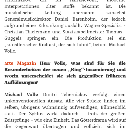
Tcherniakov, der für fantasievolle, moderne
Interpretationen alter Stoffe bekannt ist. Die
musikalische Leitung übernahm zunächst
Generalmusikdirektor ­Daniel ­Barenboim, der jedoch
aufgrund einer Erkrankung ausfällt. Wagner-­Spezialist ­
Christian ­Thielemann und Staatskapellmeister ­Thomas ­
Guggeis springen ein. Die Produktion sei ein
„künstlerischer Kraftakt, der sich lohnt“, betont ­Michael
Volle.
arte Magazin
Herr Volle, was sind für Sie die
Besonder­heiten der neuen „Ring“-Inszenierung und
worin unterscheidet sie sich gegenüber früheren
Aufführungen?
Michael Volle
Dmitri Tcherniakov verfolgt einen
unkonventionellen Ansatz. Alle vier Stücke finden im
selben, übrigens wahnsinnig aufwendigen, Bühnenbild
statt. Der Zyklus wirkt dadurch – trotz der großen
Zeitsprünge – wie eine Einheit. Das Götterdrama wird auf
die Gegenwart übertragen und vollzieht sich im