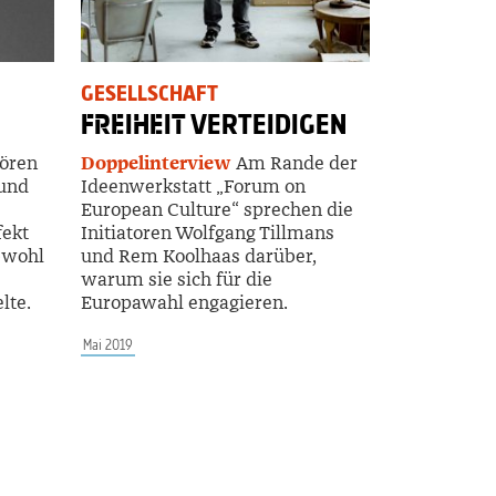
GESELLSCHAFT
FREIHEIT
VERTEIDIGEN
hören
Doppelinterview
Am Rande der
und
Ideenwerkstatt „Forum on
European Culture“ sprechen die
fekt
Initiatoren Wolfgang Tillmans
bwohl
und Rem Koolhaas darüber,
warum sie sich für die
lte.
Europawahl engagieren.
Mai 2019