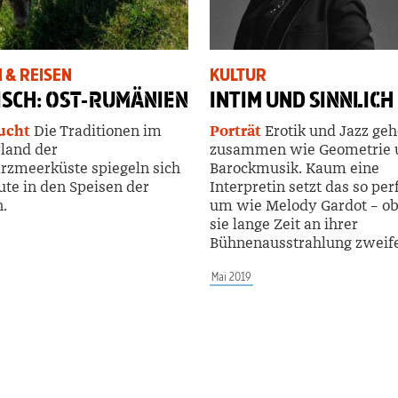
 & REISEN
KULTUR
ISCH:
OST-RUMÄNIEN
INTIM UND
SINNLICH
ucht
Die Traditionen im
Porträt
Erotik und Jazz ge
land der
zusammen wie Geometrie 
rzmeerküste spiegeln sich
Barockmusik. Kaum eine
ute in den Speisen der
Interpretin setzt das so per
.
um wie Melody Gardot – o
sie lange Zeit an ihrer
Bühnenausstrahlung zweife
Mai 2019