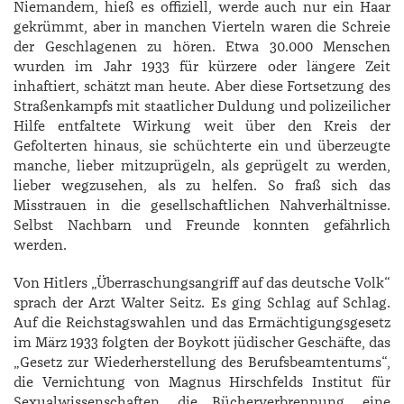
Niemandem, hieß es offiziell, werde auch nur ein Haar
gekrümmt, aber in manchen Vierteln waren die Schreie
der Geschlagenen zu hören. Etwa 30.000 Menschen
wurden im Jahr 1933 für kürzere oder längere Zeit
inhaftiert, schätzt man heute. Aber diese Fortsetzung des
Straßenkampfs mit staatlicher Duldung und polizeilicher
Hilfe entfaltete Wirkung weit über den Kreis der
Gefolterten hinaus, sie schüchterte ein und überzeugte
manche, lieber mitzuprügeln, als geprügelt zu werden,
lieber wegzusehen, als zu helfen. So fraß sich das
Misstrauen in die gesellschaftlichen Nahverhältnisse.
Selbst Nachbarn und Freunde konnten gefährlich
werden.
Von Hitlers „Überraschungsangriff auf das deutsche Volk“
sprach der Arzt Walter Seitz. Es ging Schlag auf Schlag.
Auf die Reichstagswahlen und das Ermächtigungsgesetz
im März 1933 folgten der Boykott jüdischer Geschäfte, das
„Gesetz zur Wiederherstellung des Berufsbeamtentums“,
die Vernichtung von ­Magnus ­Hirschfelds Institut für
Sexualwissenschaften, die Bücherverbrennung, eine