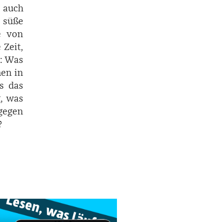
d auch
 süße
e von
 Zeit,
h: Was
hen in
s das
g, was
 gegen
?