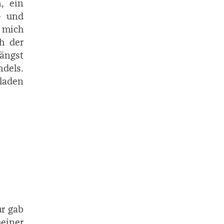
, ein
 – und
h mich
ch der
ängst
ndels.
­laden
ür gab
meiner