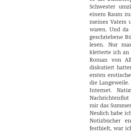
Schwester umzi
einem Raum zu 
meines Vaters u
waren. Und da e
geschriebene Büc
lesen. Nur man
kletterte ich a
Roman von ­Al
diskutiert hatt
ersten erotische
die Langeweile.
Internet. Nat
Nachrichtenflut 
mir das Summen 
Neulich habe ich
Notizbücher e
festhielt, war 