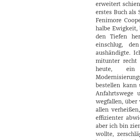
erweitert schien
erstes Buch als 
Fenimore ­Coope
halbe Ewigkeit, 
den Tiefen her
einschlug, de
aushändigte. Ic
mitunter recht
heute, ein 
Modernisierungs
bestellen kann 
Anfahrtswege u
wegfallen, über 
allen verheiße
effizienter abw
aber ich bin zie
wollte, zerschl