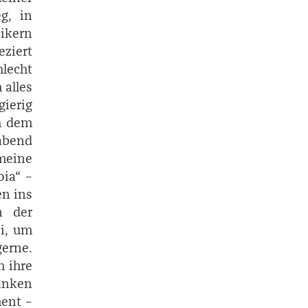
g, in
ikern
eziert
hlecht
 alles
ierig
ch dem
abend
 meine
oia“ –
en ins
n der
ei, um
gerne.
h ihre
anken
ment –