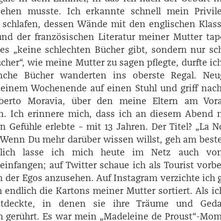
ehen musste. Ich erkannte schnell mein Privile
schlafen, dessen Wände mit den englischen Klass
nd der französischen Literatur meiner Mutter tap
s „keine schlechten Bücher gibt, sondern nur sc
her“, wie meine Mutter zu sagen pflegte, durfte ich
che Bücher wanderten ins oberste Regal. Neug
n einem Wochenende auf einen Stuhl und griff na
berto ­Moravia, über den meine Eltern am Vor
en. Ich erinnere mich, dass ich an diesem Abend
n Gefühle erlebte – mit 13 Jahren. Der Titel? „La N
 Wenn Du mehr darüber wissen willst, geh am best
ürlich lasse ich mich heute im Netz auch vo
einfangen; auf Twitter schaue ich als Tourist vorb
der Egos anzusehen. Auf Instagram verzichte ich 
 endlich die Kartons meiner Mutter sortiert. Als ic
ntdeckte, in denen sie ihre Träume und Ged
ich gerührt. Es war mein „Madeleine de Proust“-­Mo