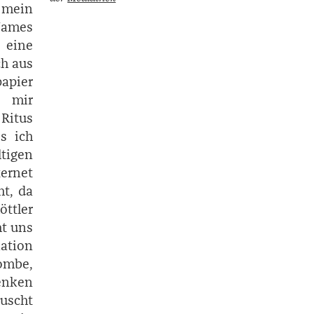
t mein
­James
s eine
ch aus
apier
s mir
 Ritus
s ich
igen
ternet
ht, da
ttler
ht uns
ation
lombe,
henken
auscht