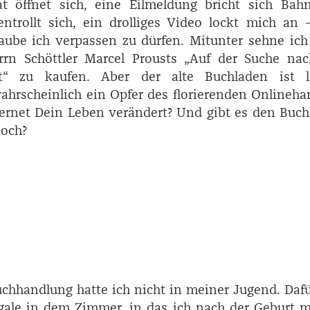
at öffnet sich, eine Eilmeldung bricht sich Bahn
entrollt sich, ein drolliges Video lockt mich an
aube ich verpassen zu dürfen. Mitunter sehne ic
rn ­Schöttler ­Marcel ­Prousts „Auf der Suche na
it“ zu kaufen. Aber der alte Buchladen ist l
ahrscheinlich ein Opfer des florierenden Onlineha
ernet Dein Leben verändert? Und gibt es den Buch
noch?
uchhandlung hatte ich nicht in meiner Jugend. Daf
gale in dem Zimmer, in das ich nach der Geburt 