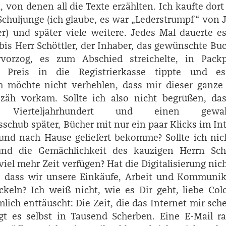
, von denen all die Texte erzählten. Ich kaufte dor
Schuljunge (ich glaube, es war „Lederstrumpf“ von 
r) und später viele weitere. Jedes Mal dauerte e
bis Herr ­Schöttler, der Inhaber, das gewünschte Bu
vorzog, es zum Abschied streichelte, in Packp
n Preis in die Registrierkasse tippte und e
h möchte nicht verhehlen, dass mir dieser ganze
 zäh vorkam. Sollte ich also nicht begrüßen, das
Vierteljahrhundert und einen gewalt
schub später, Bücher mit nur ein paar Klicks im In
und nach Hause geliefert bekomme? Sollte ich nic
nd die Gemächlichkeit des kauzigen Herrn Schö
viel mehr Zeit verfügen? Hat die Digitalisierung nic
n, dass wir unsere Einkäufe, Arbeit und Kommunik
ickeln? Ich weiß nicht, wie es Dir geht, liebe ­Co
mlich enttäuscht: Die Zeit, die das Internet mir sc
ägt es selbst in Tausend Scherben. Eine E-Mail r