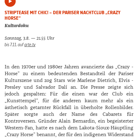
STRIPTEASE MIT CHIC! – DER PARISER NACHTCLUB „CRAZY
HORSE“
Kulturdoku
Sonntag, 3.8. — 21.55 Uhr
bis 7.11.
auf
arte.tv
In den 1970er und 1980er Jahren avancierte das „­Crazy ­
Horse“ zu einem bedeutenden Bestandteil der Pariser
Kulturszene und zog Stars wie Marlene ­Dietrich, ­Elvis ­
Presley und ­Salvador ­Dalí an. Die Presse zeigte sich
jedoch gespalten: Für die einen war der Club ein
„Kunsttempel“, für die anderen kaum mehr als ein
ästhetisch getarnter Rückfall in überholte Rollenbilder.
Später sorgte auch der Name des Cabarets für
Kontroversen. Gründer ­Alain ­Bernardin, ein begeisterter
Western-Fan, hatte es nach dem Lakota-Sioux-Häuptling
„­Crazy ­Horse“ benannt, der für den indigenen Widerstand