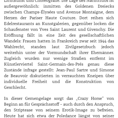
Lichtkunst und Choreografie. Die Lage des Nachtclubs ist
außergewöhnlich: inmitten des Goldenen Dreiecks
zwischen Champs-­Élysées und Avenue ­Montaigne, dem
Herzen der Pariser Haute Couture. Dort reihen sich
Edelrestaurants an Kunstgalerien, gegenüber locken die
Schaufenster von ­Yves ­Saint ­Laurent und ­Givenchy. Die
Eröffnung fällt in eine Zeit des gesellschaftlichen
Wandels: Frauen hatten in Frankreich zwar seit 1944 das
Wahlrecht, standen laut Zivilgesetzbuch jedoch
weiterhin unter der Vormundschaft ihrer Ehemänner.
Zugleich wurden nur wenige Straßen entfernt im
Künstlerviertel Saint-Germain-des-Prés genau diese
Zustände infrage gestellt: Jean-Paul Sartre und ­Simone
de ­Beauvoir diskutierten in verrauchten Kneipen über
individuelle Freiheit und die Konstruktion von
Geschlecht.
In dieser Gemengelage sorgt das „Crazy Horse“ von
Beginn an für Gesprächsstoff – auch durch den Anspruch,
den Striptease von seinem Erotik-­Image zu befreien.
Heute hat sich etwa der Poledance längst von seiner