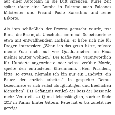
auf einer Autobahn in die Luft sprengen. Kurze Zeit
später tötete eine Bombe in Palermo auch Falcones
Mitstreiter und Freund Paolo Borsellino und seine
Eskorte.
Als ihm schließlich der Prozess gemacht wurde, trat
Riina, die Bestie, als Unschuldslamm auf. So beteuerte er
etwa mit entwaffnendem Lächeln, er habe sich nie für
Drogen interessiert: „Wenn ich das getan hätte, müsste
meine Frau nicht auf vier Quadratmetern im Haus
meiner Mutter wohnen.“ Der Mafia-Pate, verantwortlich
für Hunderte angeordnete oder selbst verübte Morde,
spielte den entrüsteten Ehrenmann: „Herr Präsident,
bitte, so etwas, niemals! Ich bin nur ein Landwirt, ein
Bauer, der ehrlich arbeitet.“ In gespielter Demut
bezeichnete er sich selbst als „gläubigen und friedlichen
Menschen“. Das Gefängnis verließ der Boss der Bosse nie
mehr. Verurteilt zu 13-mal lebenslänglich, starb er Ende
2017 in Parma hinter Gittern. Reue hat er bis zuletzt nie
gezeigt.