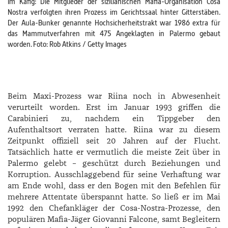
Im Käfig: Die Mitglieder der sizilianischen Mafia-Organisation Cosa
Nostra verfolgten ihren Prozess im Gerichtssaal hinter Gitterstäben.
Der Aula-Bunker genannte Hochsicherheitstrakt war 1986 extra für
das Mammutverfahren mit 475 Angeklagten in Palermo gebaut
worden. Foto: Rob Atkins / Getty Images
Beim Maxi-Prozess war Riina noch in Abwesenheit
verurteilt worden. Erst im Januar 1993 griffen die
Carabinieri zu, nachdem ein Tippgeber den
Aufenthaltsort verraten hatte. Riina war zu diesem
Zeitpunkt offiziell seit 20 Jahren auf der Flucht.
Tatsächlich hatte er vermutlich die meiste Zeit über in
Palermo gelebt – geschützt durch Beziehungen und
Korruption. Ausschlaggebend für seine Verhaftung war
am Ende wohl, dass er den Bogen mit den Befehlen für
mehrere Attentate überspannt hatte. So ließ er im Mai
1992 den Chefankläger der Cosa-Nostra-Prozesse, den
populären Mafia-Jäger Giovanni Falcone, samt Begleitern