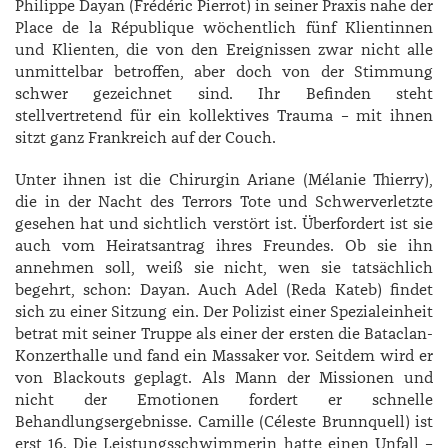
Philippe ­Dayan (­Frédéric ­Pierrot) in seiner Praxis nahe der
Place de la République wöchentlich fünf Klientinnen
und Klienten, die von den Ereignissen zwar nicht alle
unmittelbar betroffen, aber doch von der Stimmung
schwer gezeichnet sind. Ihr Befinden steht
stellvertretend für ein kollektives Trauma – mit ihnen
sitzt ganz Frankreich auf der Couch.
Unter ihnen ist die Chirurgin ­Ariane (­Mélanie ­Thierry),
die in der Nacht des Terrors Tote und Schwerverletzte
gesehen hat und sichtlich verstört ist. Überfordert ist sie
auch vom Heiratsantrag ihres Freundes. Ob sie ihn
annehmen soll, weiß sie nicht, wen sie tatsächlich
begehrt, schon: Dayan. Auch ­Adel (­Reda ­Kateb) findet
sich zu einer Sitzung ein. Der Polizist einer Spezialeinheit
betrat mit seiner Truppe als einer der ersten die Bataclan-
Konzerthalle und fand ein Massaker vor. Seitdem wird er
von Blackouts geplagt. Als Mann der Missionen und
nicht der Emotionen fordert er schnelle
Behandlungsergebnisse. ­Camille (­Céleste ­Brunnquell) ist
erst 16. Die Leistungsschwimmerin hatte einen Unfall –