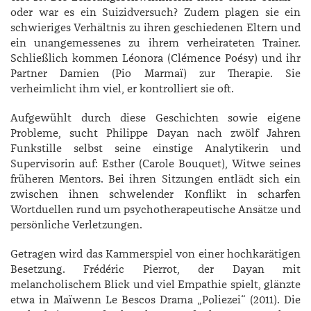
oder war es ein Suizidversuch? Zudem plagen sie ein
schwieriges Verhältnis zu ihren geschiedenen Eltern und
ein unangemessenes zu ihrem verheirateten Trainer.
Schließlich kommen ­Léonora (­Clémence ­Poésy) und ihr
Partner ­Damien (­Pio ­Marmaï) zur Therapie. Sie
verheimlicht ihm viel, er kontrolliert sie oft.
Aufgewühlt durch diese Geschichten sowie eigene
Probleme, sucht ­Philippe ­Dayan nach zwölf Jahren
Funkstille selbst seine einstige Analytikerin und
Supervisorin auf: ­Esther (­Carole ­Bouquet), Witwe seines
früheren Mentors. Bei ihren Sitzungen entlädt sich ein
zwischen ihnen schwelender Konflikt in scharfen
Wortduellen rund um psychotherapeutische Ansätze und
persönliche Verletzungen.
Getragen wird das Kammerspiel von einer hochkarätigen
Besetzung. ­Frédéric ­Pierrot, der ­Dayan mit
melancholischem Blick und viel Empathie spielt, glänzte
etwa in ­Maïwenn Le ­Bescos Drama „Poliezei“ (2011). Die