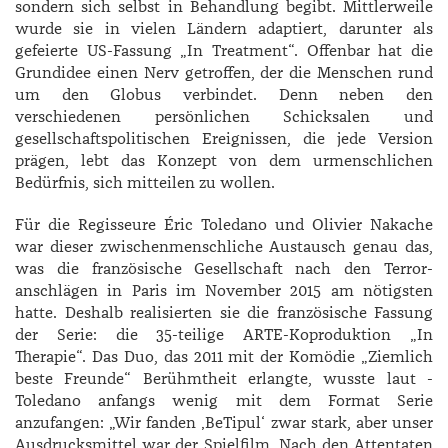
sondern sich selbst in Behandlung begibt. Mittlerweile
wurde sie in vielen Ländern adaptiert, darunter als
gefeierte US-Fassung „In Treatment“. Offenbar hat die
Grundidee einen Nerv getroffen, der die Menschen rund
um den Globus verbindet. Denn neben den
verschiedenen persönlichen Schicksalen und
gesellschaftspolitischen Ereignissen, die jede Version
prägen, lebt das Konzept von dem urmenschlichen
Bedürfnis, sich mitteilen zu wollen.
Für die Regisseure ­Éric ­Toledano und ­Olivier ­Nakache
war dieser zwischenmenschliche Austausch genau das,
was die französische Gesellschaft nach den Terror­
anschlägen in Paris im November 2015 am nötigsten
hatte. Deshalb realisierten sie die französische Fassung
der Serie: die 35-teilige ARTE-Koproduktion „In
Therapie“. Das Duo, das 2011 mit der Komödie „Ziemlich
beste Freunde“ Berühmtheit erlangte, wusste laut ­
Toledano anfangs wenig mit dem Format Serie
anzufangen: „Wir fanden ‚BeTipul‘ zwar stark, aber unser
Ausdrucksmittel war der Spielfilm. Nach den Attentaten