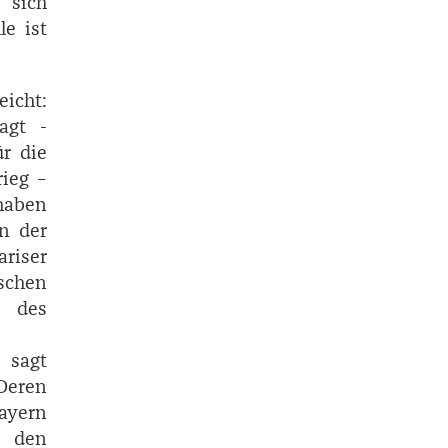
 sich
le ist
eicht:
agt ­
ür die
rieg –
haben
en der
ariser
schen
d des
 sagt
 Deren
ayern
t den