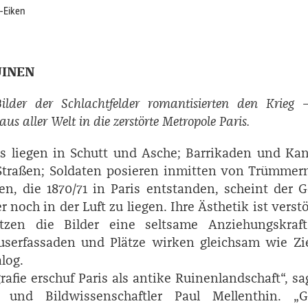
-Eiken
UINEN
lder der Schlachtfelder romantisierten den Krieg
aus aller Welt in die zerstörte Metropole Paris.
ds liegen in Schutt und Asche; Barrikaden und Ka
Straßen; Soldaten posieren inmitten von Trümmer
ien, die 1870/71 in Paris entstanden, scheint der 
 noch in der Luft zu liegen. Ihre Ästhetik ist verst
zen die Bilder eine seltsame Anziehungskraft
serfassaden und Plätze wirken gleichsam wie Zie
log.
rafie erschuf Paris als antike Ruinenlandschaft“, sa
r und Bildwissenschaftler Paul ­Mellenthin. „Ge