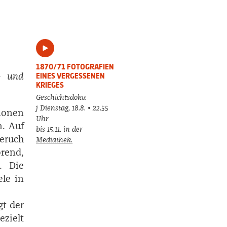
1870/71 FOTOGRAFIEN
 – und
EINES VERGESSENEN
KRIEGES
Geschichtsdoku
j Dienstag, 18.8. • 22.55
nonen
Uhr
n. Auf
bis 15.11. in der
Geruch
Mediathek.
örend,
. Die
le in
gt der
zielt