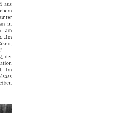
d aus
schem
unter
an in
ta am
r. „Im
Eiken,
.“
g; der
ation
l. Im
lsass
eiben