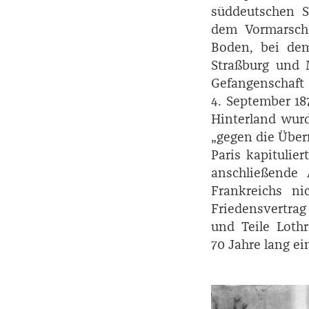
süddeutschen S
dem Vormarsch 
Boden, bei dem
Straßburg und 
Gefangenschaft
4. September 18
Hinterland wurd
„gegen die Über
Paris kapitulie
anschließende 
Frankreichs n
Friedensvertra
und Teile Loth
70 Jahre lang e