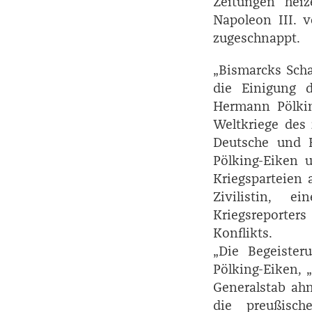
Zeitungen hei
Napoleon III. v
zugeschnappt.
„Bismarcks Schac
die Einigung d
Hermann Pölking
Weltkriege des 
Deutsche und F
Pölking-­Eiken 
Kriegsparteien 
Zivilistin, e
Kriegsreporter
Konflikts.
„Die Begeister
Pölking-­Eiken,
General­stab a
die preußisc