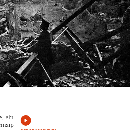
e, ein
rinzip