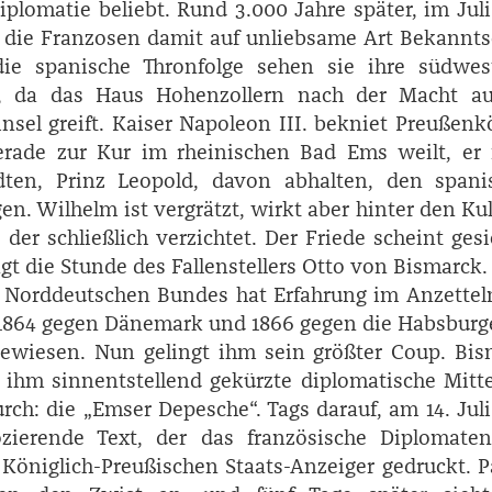
iplomatie beliebt. Rund 3.000 Jahre später, im Juli
die Franzosen damit auf unliebsame Art Bekanntsc
ie spanische Thronfolge sehen sie ihre südwest
, da das Haus Hohenzollern nach der Macht au
nsel greift. Kaiser ­Napoleon III. bekniet Preußenk
erade zur Kur im rheinischen Bad Ems weilt, er
ten, Prinz ­Leopold, davon abhalten, den spani
en. ­Wilhelm ist vergrätzt, wirkt aber hinter den Ku
, der schließlich verzichtet. Der Friede scheint gesi
t die Stunde des Fallenstellers ­Otto von ­Bismarck.
s Norddeutschen Bundes hat Erfahrung im Anzettel
1864 gegen Dänemark und 1866 gegen die Habsburg
bewiesen. Nun gelingt ihm sein größter Coup. ­Bi
 ihm sinnentstellend gekürzte diplomatische Mitt
rch: die „Emser Depesche“. Tags darauf, am 14. Juli
zierende Text, der das französische Diplomaten
Königlich-Preußischen Staats-­Anzeiger gedruckt. P