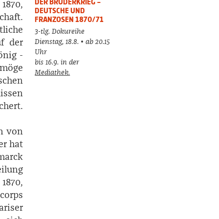
DER BRUDERKRIEG –
 1870,
DEUTSCHE UND
haft.
FRANZOSEN 1870/71
liche
3-tlg. Dokureihe
f der
Dienstag, 18.8. • ab 20.15
Uhr
önig ­
bis 16.9. in der
 möge
Mediathek.
schen
lissen
chert.
n von
er hat
smarck
eilung
 1870,
corps
ariser