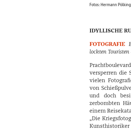
Fotos: Hermann Pölking
IDYLLISCHE R
FOTOGRAFIE
Bi
lockten Touristen 
Prachtboulevar
versperren die 
vielen Fotograf
von Schießpulver
und doch besit
zerbombten Häu
einem Reisekata
„Die Kriegsfotog
Kunsthistorike