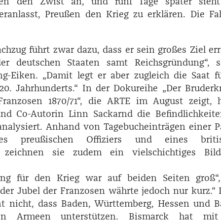
zen den Zwist an, und fünf Tage später sieht
eranlasst, Preußen den Krieg zu erklären. Die Fal
hzug führt zwar dazu, dass er sein großes Ziel err
er deutschen Staaten samt Reichsgründung“, s
-­Eiken. „Damit legt er aber zugleich die Saat f
20. Jahrhunderts.“ In der Dokureihe „Der Bruderk
ranzosen 1870/71“, die ARTE im August zeigt, 
und Co-Autorin Linn ­Sackarnd die Befindlichkeit
analysiert. Anhand von Tagebucheinträgen einer P
ines preußischen Offiziers und eines briti
s zeichnen sie zudem ein vielschichtiges Bil
ung für den Krieg war auf beiden Seiten groß“,
 „der Jubel der Franzosen währte jedoch nur kurz.“
hnt nicht, dass Baden, Württemberg, Hessen und B
hen Armeen unterstützen. ­Bismarck hat mi