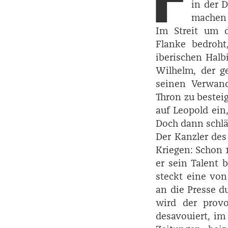
in der D
machen 
Im Streit um d
Flanke bedroht
iberischen Halbi
Wilhelm, der g
seinen Verwand
Thron zu besteig
auf ­Leopold ein
Doch dann schläg
Der Kanzler de
Kriegen: Schon 
er sein Talent 
steckt eine von
an die Presse du
wird der provo
desavouiert, im 