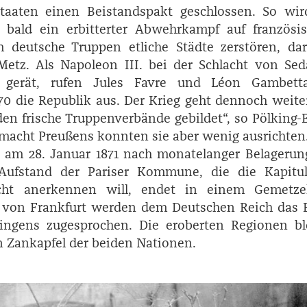
taaten einen Beistandspakt geschlossen. So wir
bald ein erbitterter Abwehrkampf auf französi
 deutsche Truppen etliche Städte zerstören, dar
Metz. Als Napoleon III. bei der Schlacht von Sed
 gerät, rufen ­Jules ­Favre und ­Léon ­Gambet
70 die Republik aus. Der Krieg geht dennoch weite
en frische Truppenverbände gebildet“, so Pölking-­
macht Preußens konnten sie aber wenig ausrichten
rt am 28. Januar 1871 nach monatelanger Belagerun
Aufstand der Pariser Kommune, die die Kapitul
icht anerkennen will, endet in einem Gemetze
g von Frankfurt werden dem Deutschen Reich das E
ringens zugesprochen. Die eroberten Regionen bl
in Zankapfel der beiden Nationen.