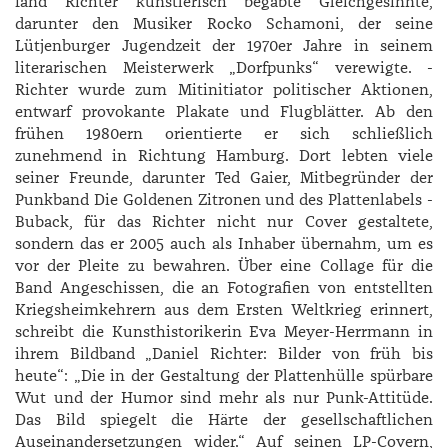
fand ­Richter künstlerisch begabte Gleichgesinnte,
darunter den Musiker ­Rocko ­Schamoni, der seine
Lütjenburger Jugendzeit der 1970er Jahre in seinem
literarischen Meisterwerk „Dorfpunks“ verewigte. ­
Richter wurde zum Mit­initiator politischer Aktionen,
entwarf provokante Plakate und Flugblätter. Ab den
frühen 1980ern orientierte er sich schließlich
zunehmend in Richtung Hamburg. Dort lebten viele
seiner Freunde, darunter Ted ­Gaier, Mitbegründer der
Punkband Die Goldenen Zitronen und des Plattenlabels ­
Buback, für das ­Richter nicht nur Cover gestaltete,
sondern das er 2005 auch als Inhaber übernahm, um es
vor der Pleite zu bewahren. Über eine Collage für die
Band Angeschissen, die an Fotografien von entstellten
Kriegsheimkehrern aus dem Ersten Weltkrieg erinnert,
schreibt die Kunsthistorikerin Eva Meyer-­Herrmann in
ihrem Bildband „­Daniel ­Richter: Bilder von früh bis
heute“: „Die in der Gestaltung der Plattenhülle spürbare
Wut und der Humor sind mehr als nur Punk-­Attitüde.
Das Bild spiegelt die Härte der gesellschaftlichen
Auseinandersetzungen wider.“ Auf seinen LP-Covern,