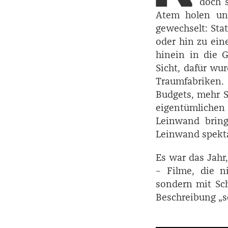
doch s
Atem holen und
gewechselt: Sta
oder hin zu ein
hinein in die 
Sicht, dafür wur
Traumfabriken
Budgets, mehr S
eigentümlichen 
Leinwand bring
Leinwand spekta
Es war das Jahr
– Filme, die n
sondern mit Sch
Beschreibung „s