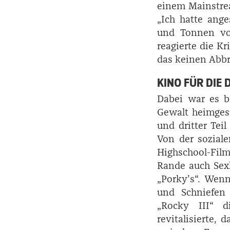
einem Mainstrea
„Ich hatte ange
und Tonnen von
reagierte die Kr
das keinen Abbr
KINO FÜR DIE
Dabei war es be
Gewalt heimgesu
und dritter Teil
Von der sozial
Highschool-Film
Rande auch Sexk
„Porky’s“. Wenn
und Schniefen 
„Rocky III“ 
revitalisierte,