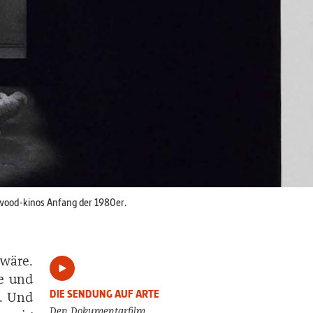
lywood-kinos Anfang der 1980er.
 wäre.
te und
DIE SENDUNG AUF ARTE
. Und
Den Dokumentarfilm