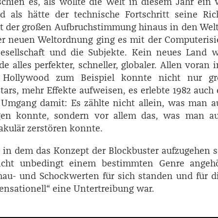
chien es, als wollte die Welt in diesem Jahr ein
 als hätte der technische Fortschritt seine Ric
tt der großen Aufbruchstimmung hinaus in den We
er neuen Weltordnung ging es mit der Computeris
Gesellschaft und die Subjekte. Kein neues Land w
de alles perfekter, schneller, globaler. Allen voran 
. Hollywood zum Beispiel konnte nicht nur gr
tars, mehr Effekte aufweisen, es erlebte 1982 auch
Umgang damit: Es zählte nicht allein, was man a
en konnte, sondern vor allem das, was man au
kulär zerstören konnte.
, in dem das Konzept der Blockbuster aufzugehen 
icht unbedingt einem bestimmten Genre angehö
au- und Schockwerten für sich standen und für d
ensationell“ eine Untertreibung war.