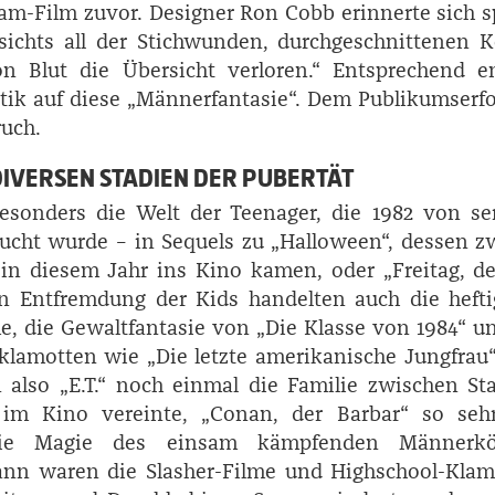
m-Film zuvor. Designer Ron Cobb erinnerte sich s
sichts all der Stichwunden, durchgeschnittenen 
 Blut die Übersicht verloren.“ Entsprechend e
itik auf diese „Männerfantasie“. Dem Publikumserfo
uch.
 DIVERSEN STADIEN DER PUBERTÄT
sonders die Welt der Teenager, die 1982 von ser
cht wurde – in Sequels zu „Halloween“, dessen z
 in diesem Jahr ins Kino kamen, oder „Freitag, der
en Entfremdung der Kids handelten auch die hefti
e, die Gewaltfantasie von „Die Klasse von 1984“ 
lamotten wie „Die letzte amerikanische Jungfrau
 also „E.T.“ noch einmal die Familie zwischen S
im Kino vereinte, „Conan, der Barbar“ so seh
die Magie des einsam kämpfenden Männerkö
 dann waren die Slasher-Filme und Highschool-Kla