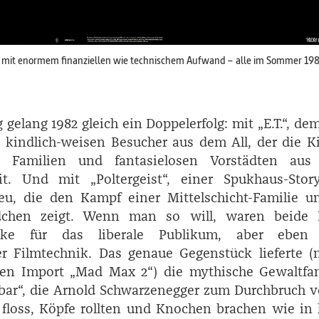
 mit enormem finanziellen wie technischem Aufwand – alle im Sommer 198
 gelang 1982 gleich ein Doppelerfolg: mit „E.T.“, de
kindlich-weisen Besucher aus dem All, der die K
n Familien und fantasielosen Vorstädten aus 
eit. Und mit „Poltergeist“, einer Spukhaus-Stor
eu, die den Kampf einer Mittelschicht-Familie u
dchen zeigt. Wenn man so will, waren beide 
ücke für das liberale Publikum, aber eben
er Filmtechnik. Das genaue Gegenstück lieferte (
hen Import „Mad Max 2“) die mythische Gewaltfan
bar“, die Arnold Schwarzenegger zum Durchbruch v
 floss, Köpfe rollten und Knochen brachen wie i