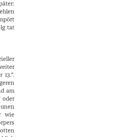
päter:
Kehlen
mpört
lg tat
ieller
weiter
 13.“.
geren
und am
“ oder
taunen
r wie
rpers
motten