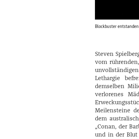
Blockbuster entstanden
Steven Spielberg
vom rührenden, 
unvollständige
Lethargie befr
demselben Mili
verlorenes Mä
Erweckungsst
Meilensteine d
dem australisc
„Conan, der Bar
und in der Blut