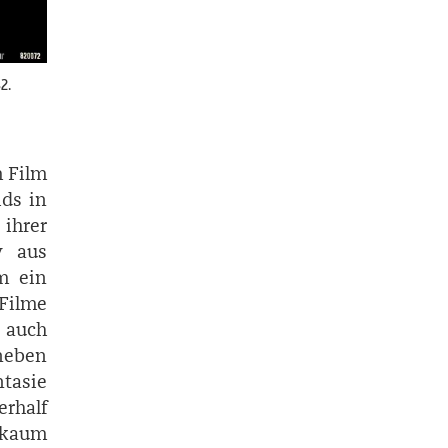
2.
m Film
ids in
ihrer
y aus
m ein
Filme
 auch
neben
tasie
erhalf
n kaum