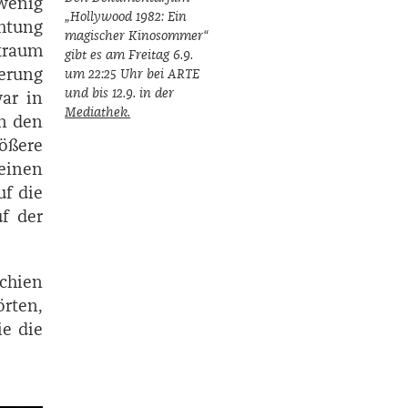
 wenig
„Hollywood 1982: Ein
htung
magischer Kinosommer“
ltraum
gibt es am Freitag 6.9.
ierung
um 22:25 Uhr bei ARTE
und bis 12.9. in der
ar in
Mediathek.
in den
ößere
 einen
uf die
f der
schien
rten,
ie die