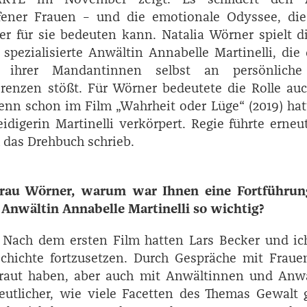
ffener Frauen – und die emotionale Odyssee, die
er für sie bedeuten kann. ­Natalia Wörner spielt d
 spezialisierte Anwältin Annabelle Martinelli, die
e ihrer Mandantinnen selbst an persönlich
Grenzen stößt. Für Wörner bedeutete die Rolle au
nn schon im Film „Wahrheit oder Lüge“ (2019) hat
idigerin Martinelli verkörpert. Regie führte erneu
h das Drehbuch schrieb.
rau Wörner, warum war Ihnen eine Fortführun
Anwältin ­Annabelle ­Martinelli so wichtig?
Nach dem ersten Film hatten Lars Becker und ic
chichte fortzusetzen. Durch Gespräche mit Fraue
traut haben, aber auch mit Anwältinnen und Anwä
utlicher, wie viele Facetten des Themas Gewalt 