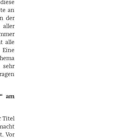
diese
ite an
in der
aller
immer
t alle
 Eine
Thema
h sehr
ragen
n“ am
 Titel
nmacht
t. Vor