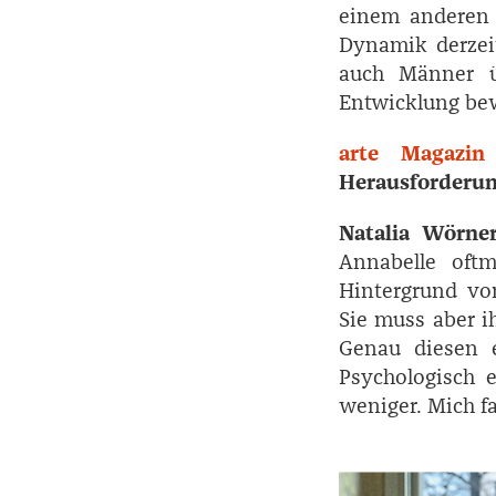
einem anderen g
Dynamik derzei
auch Männer üb
Entwicklung bew
arte Magazin
Herausforderu
Natalia Wörne
Annabelle oftm
Hintergrund vo
Sie muss aber ih
Genau diesen e
Psychologisch 
weniger. Mich f