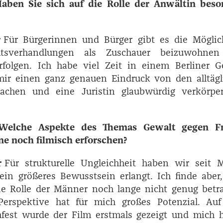
aben Sie sich auf die Rolle der Anwältin beso
r
Für Bürgerinnen und Bürger gibt es die Möglich
htsverhandlungen als Zuschauer beizuwohne
rfolgen. Ich habe viel Zeit in einem Berliner Ge
mir einen ganz genauen Eindruck von den alltägl
achen und eine Juristin glaubwürdig verkörpe
Welche Aspekte des Themas Gewalt gegen F
ne noch filmisch erforschen?
r
Für strukturelle Ungleichheit haben wir seit 
h ein größeres Bewusstsein erlangt. Ich finde aber
ie Rolle der Männer noch lange nicht genug betra
erspektive hat für mich großes Potenzial. Au
fest wurde der Film erstmals gezeigt und mich h