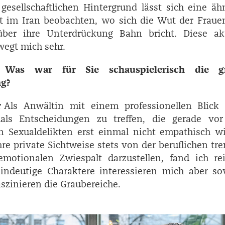
esellschaftlichen Hintergrund lässt sich eine äh
t im Iran beobachten, wo sich die Wut der Fraue
er ihre Unterdrückung Bahn bricht. Diese akt
egt mich sehr.
Was war für Sie schauspielerisch die g
ng?
r
Als Anwältin mit einem professionellen Blick 
als Entscheidungen zu treffen, die gerade vo
n Sexualdelikten erst einmal nicht empathisch wi
re private Sichtweise stets von der beruflichen tr
motionalen Zwiespalt darzustellen, fand ich reiz
eindeutige Charaktere interessieren mich aber so
aszinieren die Graubereiche.