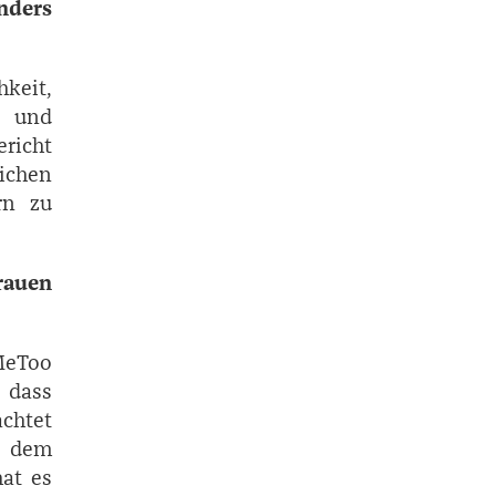
nders
keit,
n und
richt
ichen
rn zu
rauen
MeToo
, dass
chtet
f dem
at es