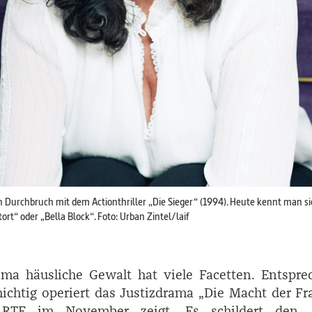
n Durchbruch mit dem Actionthriller „Die Sieger“ (1994). Heute kennt man sie
t“ oder „Bella Block“. Foto: Urban Zintel/laif
ema häusliche Gewalt hat viele Facetten. Entspre
hichtig operiert das Justizdrama „Die Macht der Fr
RTE im November zeigt. Es schildert den A