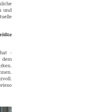
nliche
n und
uelle
rößte
hat ­
r dem
rken.
ennen.
voll.
wieso