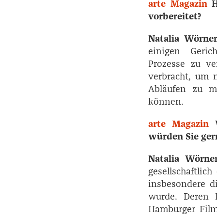
arte Magazin
H
vorbereitet?
Natalia Wörne
einigen Geric
Prozesse zu ve
verbracht, um 
Abläufen zu m
können.
arte Magazin
würden Sie ger
Natalia Wörne
gesellschaftlic
insbesondere d
wurde. Deren P
Hamburger Film