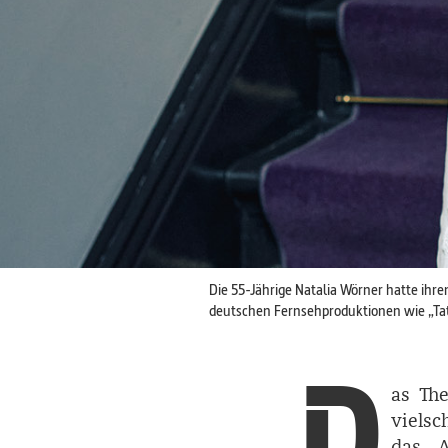
Die 55-Jährige Natalia Wörner hatte ihre
deutschen Fernsehproduktionen wie „Tator
D
as Th
vielsc
das A