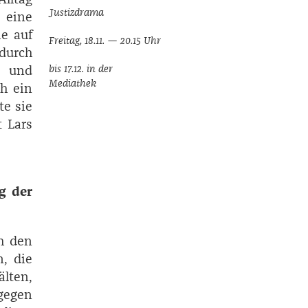
Justizdrama
 eine
ie auf
Freitag, 18.11. — 20.15 Uhr
 durch
e und
bis 17.12. in der
Mediathek
ch ein
te sie
t Lars
g der
h den
n, die
lten,
gegen