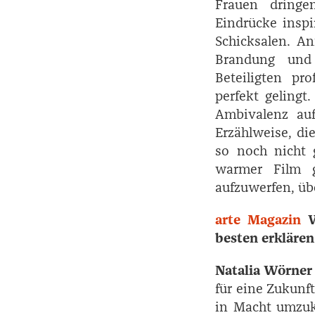
Frauen dringe
Eindrücke inspir
Schicksalen. ­An
Brandung und v
Beteiligten pr
perfekt gelingt
Ambivalenz auf
Erzählweise, d
so noch nicht g
warmer Film g
aufzuwerfen, üb
arte Magazin
besten erklären
Natalia Wörner
für eine Zukunft
in Macht umzuke