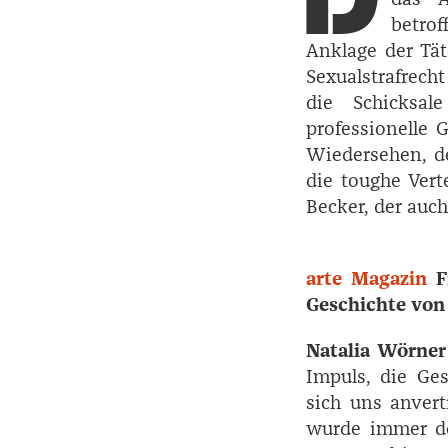
betro
Anklage der Tät
Sexualstrafrecht
die Schicksal
professionelle 
Wiedersehen, de
die toughe Verte
Becker, der auc
arte Magazin
F
Geschichte von 
Natalia Wörner
Impuls, die Ges
sich uns anver
wurde immer de