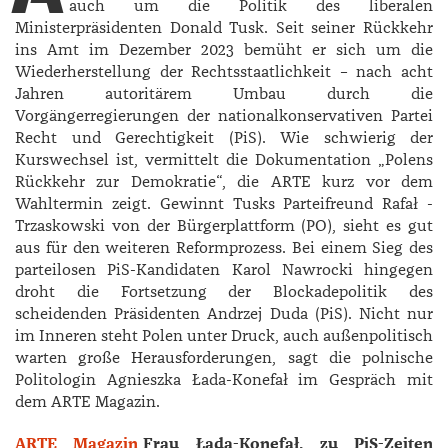
auch um die Politik des liberalen
Ministerpräsidenten ­Donald Tusk. Seit seiner Rückkehr
ins Amt im Dezember 2023 bemüht er sich um die
Wiederherstellung der Rechtsstaatlichkeit – nach acht
Jahren autoritärem Umbau durch die
Vorgängerregierungen der nationalkonservativen Partei
Recht und Gerechtigkeit (PiS). Wie schwierig der
Kurswechsel ist, vermittelt die Dokumentation „Polens
Rückkehr zur Demokratie“, die ARTE kurz vor dem
Wahltermin zeigt. Gewinnt Tusks Parteifreund ­Rafał ­
Trzaskowski von der Bürgerplattform (PO), sieht es gut
aus für den weiteren Reformprozess. Bei einem Sieg des
parteilosen PiS-Kandidaten ­Karol ­Nawrocki hingegen
droht die Fortsetzung der Blockadepolitik des
scheidenden Präsidenten ­Andrzej ­Duda (PiS). Nicht nur
im Inneren steht Polen unter Druck, auch außenpolitisch
warten große Herausforderungen, sagt die polnische
Politologin ­Agnieszka ­Łada-Konefał im Gespräch mit
dem ARTE Magazin.
ARTE Magazin
Frau Łada-Konefał, zu PiS-Zeiten