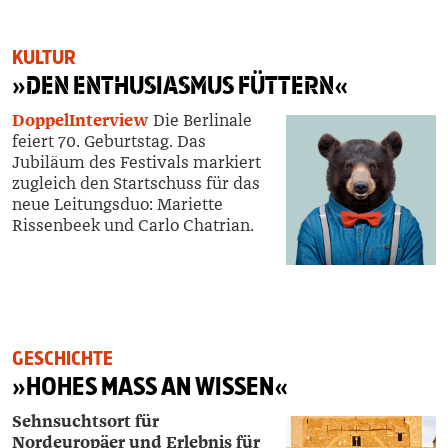
KULTUR
»
DEN ENTHUSIASMUS FÜTTERN
«
DoppelInterview
Die Berlinale
feiert
70. Geburtsta
g.
Das
Jubiläum
des Festivals
markiert
zugleich den Startschuss für das
neue Leitungsduo:
Mariette
Rissenbeek
und Carlo Chatrian.
GESCHICHTE
»HOHES MASS AN WISSEN«
Sehnsuchtsort für
Nordeuropäer und Erlebnis für