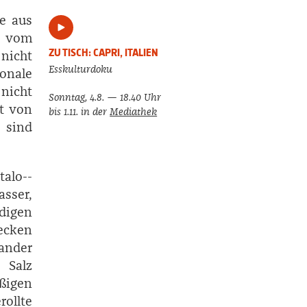
e aus
e vom
ZU TISCH: CAPRI, ITALIEN
 nicht
Esskulturdoku
onale
nicht
Sonntag, 4.8. — 18.40 Uhr
ht von
bis 1.11. in der
Mediathek
 sind
alo-­
sser,
digen
ecken
ander
 Salz
ßigen
ollte