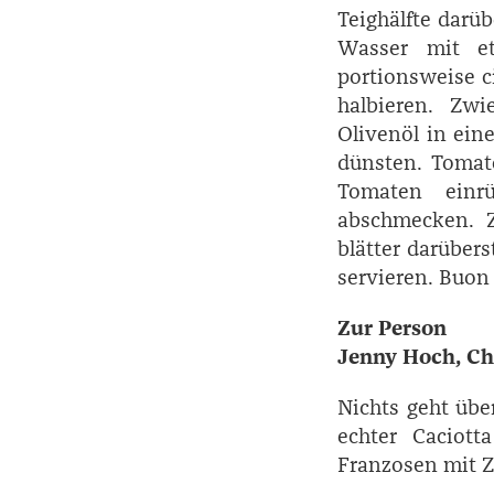
Teighälfte darü
Wasser mit et
portionsweise c
halbieren. Zw
Olivenöl in ein
dünsten. Tomat
Tomaten einrü
abschmecken. Z
blätter darüber
servieren. Buon 
Zur Person
Jenny Hoch, Ch
Nichts geht über
echter Caciott
Franzosen mit Z