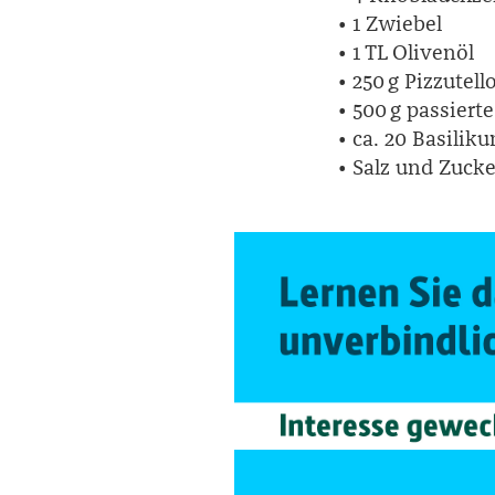
• 1 Zwiebel
• 1 TL Olivenöl
• 250 g Pizzutel
• 500 g passier
• ca. 20 Basilik
• Salz und Zucke