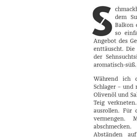
S
chmackh
dem Su
Balkon 
so einf
Angebot des Ge
enttäuscht. Die
der Sehnsuchts
aromatisch-süß.
Während ich di
Schlager – und
Olivenöl und S
Teig verkneten
ausrollen. Für
vermengen. M
abschmecken. 
Abständen auf 