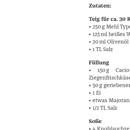
Zutaten:
Teig für ca. 30 
• 250 g Mehl Typ
• 125 ml heißes 
• 20 ml Olivenöl
• 1 TL Salz
Füllung
• 150 g Cacio
Ziegenfrischkäs
• 50 g gerieben
• 1 Ei
• etwas Majoran
• 1/2 TL Salz
Soße
• 4 Knoblauchz