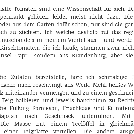
afte Tomaten sind eine Wissenschaft für sich. Di
permarkt gehören leider meist nicht dazu. Di
oder aus dem Garten dafür schon, nur sind sie gar
ach zu züchten. Ich weiche deshalb auf das regi
müsehandels in meinem Viertel aus – und werde 
 Kirschtomaten, die ich kaufe, stammen zwar nic
insel Capri, sondern aus Brandenburg, aber sie
e Zutaten bereitstelle, höre ich schmalzige It
 mache mich beschwingt ans Werk: Mehl, heißes Wa
alz miteinander vermengen und zu einem geschmei
. Teig halbieren und jeweils hauchdünn zu Recht
 die Füllung Parmesan, Frischkäse und Ei mitein
ajoran nach Geschmack unterrühren. Mit
Die Masse mit einem Teelöffel in gleichmä
einer Teigplatte verteilen. Die andere ausger