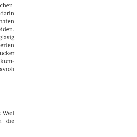
echen.
darin
omaten
iden.
glasig
erten
ucker
ikum­
avioli
: Weil
n die