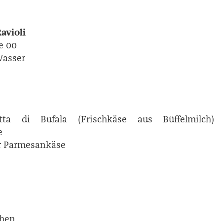
Ravioli
e 00
Wasser
tta di Bufala (Frischkäse aus Büffelmilch)
e
er Parmesankäse
ehen