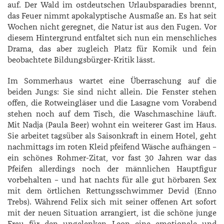
auf. Der Wald im ostdeutschen Urlaubsparadies brennt,
das Feuer nimmt apokalyptische Ausmaße an. Es hat seit
Wochen nicht geregnet, die Natur ist aus den Fugen. Vor
diesem Hintergrund entfaltet sich nun ein menschliches
Drama, das aber zugleich Platz für Komik und fein
beobachtete Bildungsbürger-Kritik lässt.
Im Sommerhaus wartet eine Überraschung auf die
beiden Jungs: Sie sind nicht allein. Die Fenster stehen
offen, die Rotweingläser und die Lasagne vom Vorabend
stehen noch auf dem Tisch, die Waschmaschine läuft.
Mit ­Nadja (­Paula Beer) wohnt ein weiterer Gast im Haus.
Sie arbeitet tagsüber als Saisonkraft in einem Hotel, geht
nachmittags im roten Kleid pfeifend Wäsche aufhängen –
ein schönes Rohmer-­Zitat, vor fast 30 Jahren war das
Pfeifen allerdings noch der männlichen Hauptfigur
vorbehalten – und hat nachts für alle gut hörbaren Sex
mit dem örtlichen Rettungsschwimmer ­Devid (Enno
Trebs). Während Felix sich mit seiner offenen Art sofort
mit der neuen Situation arrangiert, ist die schöne junge