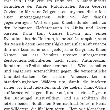
spät sein. Denn erst am Ende des 18. Jahrhunderts
formulierte der Pariser Naturforscher Baron Georges
Cuvier die für seine Zeitgenossen ungeheuerliche Idee
einer untergegangenen Welt vor der damals
gegenwärtigen. Weil ein paar Knochenfunde nicht zu
den bekannten Elefantenarten in Afrika und Asien
passten. Dann kam Charles Darwin mit seiner
Evolutionstheorie. Und nun, keine 200 Jahre später, setzt
der Mensch deren Gesetzmäßigkeiten außer Kraft wie vor
ihm nur kosmische oder geologische Ereignisse. Einen
Namen hat das Zeitalter unserer unbegrenzten
Zerstörungsmöglichkeiten auch schon: Anthropozän.
Rund um den Erdball aber stemmen sich Wissenschaftler
und engagierte Artenschützer gegen die vermeintliche
Unumkehrbarkeit. Sie siedeln Ameisenvölker in
brandenburgischen Wäldern um, damit die Insekten
sicher vor Bautätigkeiten sind. Sie ziehen Orang-Utans
auf Borneo wie eigene Kinder auf, um sie eines Tages in
den Dschungel auszuwildern. Und sie schützen die
letzten beiden Nördlichen Breitmaulnashörner in Kenia
vor Wilderern, die für Horn töten – Tiere wie Menschen.