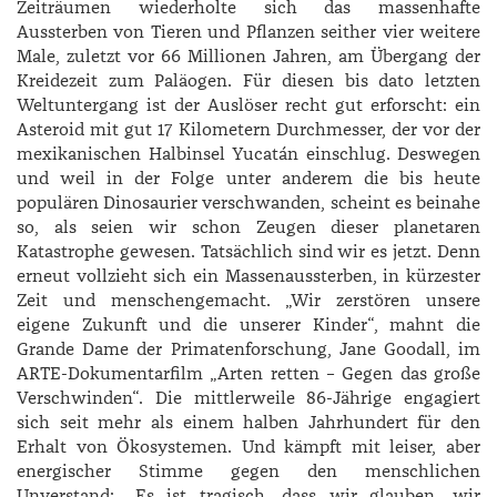
Zeiträumen wiederholte sich das massenhafte
Aussterben von Tieren und Pflanzen seither vier weitere
Male, zuletzt vor 66 Millionen Jahren, am Übergang der
Kreidezeit zum Paläogen. Für diesen bis dato letzten
Weltuntergang ist der Auslöser recht gut erforscht: ein
Asteroid mit gut 17 Kilometern Durchmesser, der vor der
mexikanischen Halbinsel Yucatán einschlug. Deswegen
und weil in der Folge unter anderem die bis heute
populären Dinosaurier verschwanden, scheint es beinahe
so, als seien wir schon Zeugen dieser planetaren
Katastrophe gewesen. Tatsächlich sind wir es jetzt. Denn
erneut vollzieht sich ein Massenaussterben, in kürzester
Zeit und menschengemacht. „Wir zerstören unsere
eigene Zukunft und die unserer Kinder“, mahnt die
Grande Dame der Primatenforschung, Jane Goodall, im
ARTE-Dokumentarfilm „Arten retten – Gegen das große
Verschwinden“. Die mittlerweile 86-Jährige engagiert
sich seit mehr als einem halben Jahrhundert für den
Erhalt von Ökosystemen. Und kämpft mit leiser, aber
energischer Stimme gegen den menschlichen
Unverstand: „Es ist tragisch, dass wir glauben, wir