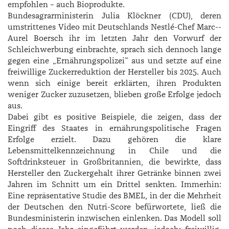
empfohlen – auch Bioprodukte.
Bundesagrarministerin ­Julia ­Klöckner (CDU), deren
umstrittenes Video mit Deutschlands Nestlé-Chef Marc-­
Aurel Boersch ihr im letzten Jahr den Vorwurf der
Schleichwerbung einbrachte, sprach sich dennoch lange
gegen eine „Ernährungspolizei“ aus und setzte auf eine
freiwillige Zuckerreduktion der Hersteller bis 2025. Auch
wenn sich einige bereit erklärten, ihren Produkten
weniger Zucker zuzusetzen, blieben große Erfolge jedoch
aus.
Dabei gibt es positive Beispiele, die zeigen, dass der
Eingriff des Staates in ernährungspolitische Fragen
Erfolge erzielt. Dazu gehören die klare
Lebensmittelkennzeichnung in Chile und die
Softdrinksteuer in Großbritannien, die bewirkte, dass
Hersteller den Zuckergehalt ihrer Getränke binnen zwei
Jahren im Schnitt um ein Drittel senkten. Immerhin:
Eine repräsentative Studie des BMEL, in der die Mehrheit
der Deutschen den Nutri-­Score befürwortete, ließ die
Bundesministerin inzwischen einlenken. Das Modell soll