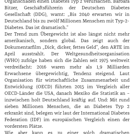
Organschäden einen Diabetes Typ 2 verursachen. ­Barbara
­Bitzer, Geschäftsführerin der Deutschen Diabetes
Gesellschaft (DDG), warnt: „Bis 2040 erwarten wir in
Deutschland bis zu zwölf Millionen Menschen mit Typ-2-
Diabetes. Das ist dramatisch.“
Der Trend zum Übergewicht ist also längst nicht mehr
amerikanisch, sondern global. Das zeigt auch der
Dokumentarfilm „Dick, dicker, fettes Geld“, den ARTE im
April ausstrahlt. Der Weltgesundheitsorganisation
(WHO) zufolge haben sich die Zahlen seit 1975 weltweit
verdreifacht: 2016 waren mehr als 1,9 Milliarden
Erwachsene übergewichtig, Tendenz steigend. Laut
Organisation für wirtschaftliche Zusammenarbeit und
Entwicklung (OECD) führten 2015 im Vergleich aller
OECD-Länder die USA, danach Mexiko die Statistik an –
inzwischen holt Deutschland kräftig auf. Und: Mit rund
sieben Millionen Menschen, die an Diabetes Typ 2
erkrankt sind, belegen wir laut der International Diabetes
Federation (IDF) im europäischen Vergleich einen der
vordersten Plätze.
Wie aber kann es zu einer solch dramatischen