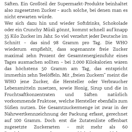
Säften. Ein Großteil der Supermarkt-­Produkte beinhaltet
also zugesetzten Zucker – auch solche, bei denen man es
nicht erwarten würde.
Wer sich dazu hin und wieder Softdrinks, Schokolade
oder ein Crunchy Müsli gönnt, kommt schnell auf knapp
35 Kilo Zucker im Jahr. So viel verzehrt jeder Deutsche im
Schnitt – das sind 98 Gramm pro Tag. Die WHO
wiederum empfiehlt, dass sogenannte freie Zucker
maximal zehn Prozent der Gesamt­energiezufuhr eines
Tages ausmachen sollten – bei 2.000 Kilokalorien wären
das höchstens 50 Gramm am Tag, das entspricht
immerhin zehn Teelöffeln. Mit „freien Zuckern“ meint die
WHO jene Zucker, die Hersteller oder Verbraucher
Lebensmitteln zusetzen, sowie Honig, Sirup und die in
Fruchtsaftkonzentraten und Säften natürlich
vorkommende Fruktose, welche Hersteller ebenfalls zum
Süßen nutzen. Die Gesamtzuckermenge ist zwar in der
Nährwertkennzeichnung der Packung erfasst, gerechnet
auf 100 Gramm. Doch erst die Zutatenliste offenbart
zugesetzte Zuckerarten – mit mehr als 60