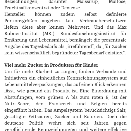
Bezeichnungen, da­runter Maissirup, Maltose,
Fruchtsaftkonzentrat oder Dextrose.
Hersteller können zudem selbst definierte
Portionsgrößen angeben. Laut Verbraucherschützern
liefern diese aber keinen Mehrwert. Und das Max
Rubner-­Institut (MRI), Bundesforschungsinstitut für
Ernährung und Lebensmittel, bemängelt die prozentuale
Angabe des Tagesbedarfs als „irreführend“, da „für Zucker
kein wissenschaftlich begründeter Tagesbedarf existiert“.
Viel mehr Zucker in Produkten für Kinder
Um für mehr Klarheit zu sorgen, fordern Verbände und
Initiativen ein einheitliches Kennzeichnungssystem auf
Lebensmittelverpackungen, das auf einen Blick erkennen
lässt, wie gesund ein Produkt ist. Eine Einordnung mit
Abstufungen, vom grünen A bis zum roten E, ist der
Nutri-Score, den Frankreich und Belgien bereits
eingeführt haben. Das Ampelsystem berücksichtigt Salz,
gesättigte Fettsäuren, Zucker und Kalorien. Doch die
deutsche Politik wehrt sich seit Jahren gegen
verpflichtende Kennzeichnungen und weitere effektive