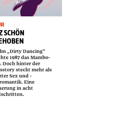
UR
Z SCHÖN
EHOBEN
ilm „Dirty Dancing“
chte 1987 das Mambo-
. Doch hinter der
sstory steckt mehr als
zter Sex und ­
lromantik. Eine
erung in acht
schritten.