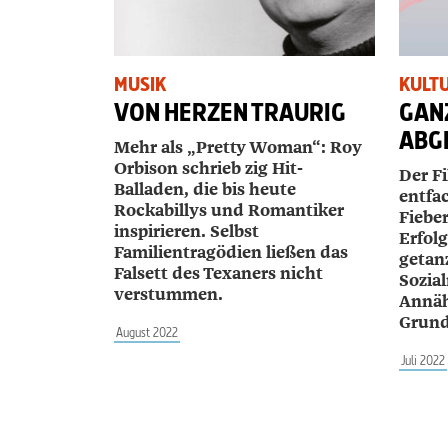
MUSIK
KULT
VON HERZEN TRAURIG
GAN
ABG
Mehr als „Pretty Woman“: Roy
Orbison schrieb zig Hit-
Der F
Balladen, die bis heute
entfa
Rockabillys und Romantiker
Fieber
inspirieren. Selbst
Erfolg
Familientragödien ließen das
getan
Falsett des Texaners nicht
Sozia
verstummen.
Annäh
Grund
August 2022
Juli 2022