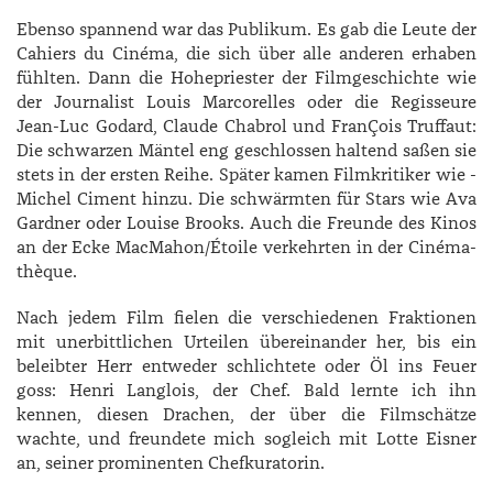
Ebenso spannend war das Publikum. Es gab die Leute der
Cahiers du Cinéma, die sich über alle anderen erhaben
fühlten. Dann die Hohepriester der Filmgeschichte wie
der Journalist Louis Marcorelles oder die Regisseure
Jean-Luc ­Godard, ­Claude ­Chabrol und ­FranÇois ­Truffaut:
Die schwarzen Mäntel eng geschlossen haltend saßen sie
stets in der ersten Reihe. Später kamen Filmkritiker wie ­
Michel ­Ciment hinzu. Die schwärmten für Stars wie ­Ava
­Gardner oder ­Louise ­Brooks. Auch die Freunde des Kinos
an der Ecke MacMahon/Étoile verkehrten in der Cinéma­
thèque.
Nach jedem Film fielen die verschiedenen Fraktionen
mit unerbittlichen Urteilen übereinander her, bis ein
beleibter Herr entweder schlichtete oder Öl ins Feuer
goss: ­Henri ­Langlois, der Chef. Bald lernte ich ihn
kennen, diesen Drachen, der über die Filmschätze
wachte, und freundete mich sogleich mit ­Lotte ­Eisner
an, seiner prominenten Chefkuratorin.