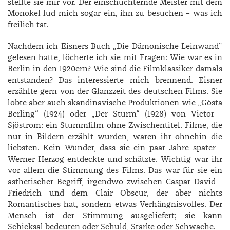
stellte sie mir vor. Der einschüchternde Meister mit dem
Monokel lud mich sogar ein, ihn zu besuchen – was ich
freilich tat.
Nachdem ich Eisners Buch „Die Dämonische Leinwand“
gelesen hatte, löcherte ich sie mit Fragen: Wie war es in
Berlin in den 1920ern? Wie sind die Filmklassiker damals
entstanden? Das interessierte mich brennend. ­Eisner
erzählte gern von der Glanzzeit des deutschen Films. Sie
lobte aber auch skandinavische Produktionen wie „­Gösta
­Berling“ (1924) oder „Der Sturm“ (1928) von ­Victor ­
Sjöstrom: ein Stummfilm ohne Zwischentitel. Filme, die
nur in Bildern erzählt wurden, waren ihr ohnehin die
liebsten. Kein Wunder, dass sie ein paar Jahre später ­
Werner ­Herzog entdeckte und schätzte. Wichtig war ihr
vor allem die Stimmung des Films. Das war für sie ein
ästhetischer Begriff, irgendwo zwischen ­Caspar ­David ­
Friedrich und dem Clair Obscur, der aber nichts
Romantisches hat, sondern etwas Verhängnisvolles. Der
Mensch ist der Stimmung ausgeliefert; sie kann
Schicksal bedeuten oder Schuld, Stärke oder Schwäche.