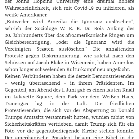
der Johns Hopkins University eine dreimal höhere
Wahrscheinlichkeit, sich mit ­Covid-19 zu infizieren, als
weiße Amerikaner.
„Entweder wird Amerika die Ignoranz auslöschen“,
schrieb der Soziologe W. E. B. Du Bois Anfang des
20. Jahrhunderts über das afroamerikanische Ringen um
Gleichberechtigung, „oder die Ignoranz wird die
Vereinigten Staaten auslöschen.“ Die anhaltenden
Proteste gegen Diskriminierung, wie zuletzt nach den
Schüssen auf ­Jacob ­Blake in Wisconsin, haben Amerikas
schon länger schwelenden Kulturkampf neu angefacht.
Keinen Verbündeten haben die derzeit Demonstrierenden
– wenig überraschend – in ihrem Präsidenten. Im
Gegenteil, am Abend des 1. Juni gab es einen lauten Knall
im ­Lafayette Square, dem Park vor dem Weißen Haus,
Tränengas lag in der Luft. Die friedlichen
Protestierenden, die sich vor der Absperrung zu ­Donald
Trumps Amtssitz versammelt hatten, wurden rabiat von
Sicherheitskräften vertrieben, damit Trump sich für ein
Foto vor die gegenüberliegende Kirche stellen konnte.
Der amerikanische Präsident bekam eine Bibel in die