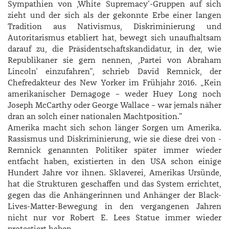
Sympathien von ,White ­Supremacyʻ-Gruppen auf sich
zieht und der sich als der gekonnte Erbe einer langen
Tradition aus Nativismus, Diskriminierung und
Autoritarismus etabliert hat, bewegt sich unaufhaltsam
darauf zu, die Präsidentschaftskandidatur, in der, wie
Republikaner sie gern nennen, ,Partei von Abraham
Lincolnʻ einzufahren“, schrieb ­David ­Remnick, der
Chefredakteur des New Yorker im Frühjahr 2016. „Kein
amerikanischer Demagoge – weder ­Huey Long noch
Joseph McCarthy oder George ­Wallace – war jemals näher
dran an solch einer nationalen Machtposition.“
Amerika macht sich schon länger Sorgen um Amerika.
Rassismus und Diskriminierung, wie sie diese drei von ­
Remnick genannten Politiker später immer wieder
entfacht haben, existierten in den USA schon einige
Hundert Jahre vor ihnen. Sklaverei, Amerikas Ursünde,
hat die Strukturen geschaffen und das System errichtet,
gegen das die Anhängerinnen und Anhänger der Black-
Lives-­Matter-­Bewegung in den vergangenen Jahren
nicht nur vor ­Robert E. Lees Statue immer wieder