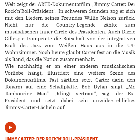
Welt zeigt der ARTE-Dokumentarfilm „Jimmy Carter: Der
Rock’n’Roll-­Präsident“. In schweren Stunden zog er sich
mit den Liedern seines Freundes ­Willie ­Nelson zurück.
Nicht nur die Country-­Legende zählte zum
musikalischen Inner Circle des Präsidenten. Auch ­Dizzie
­Gillespie trompetete die Botschaft von der integrativen
Kraft des Jazz vom Weißen Haus aus in die US-
Wohnzimmer. ­Noch heute glaubt Carter fest an die Musik
als Band, das die Nation zusammenhält.
Wie nachhaltig er an einer anderen musikalischen
Vorliebe hängt, illustriert eine weitere Szene des
Dokumentarfilms. Fast zärtlich setzt Carter darin den
Tonarm auf eine Schallplatte. Bob Dylan singt „Mr.
Tambourine Man“. „Klingt vertraut“, sagt der Ex-
Präsident und setzt dabei sein unwiderstehliches
Jimmy-­Carter-­Lächeln auf.
JIMMY CARTER: DER ROCK’N’ROLL-PRÄSIDENT