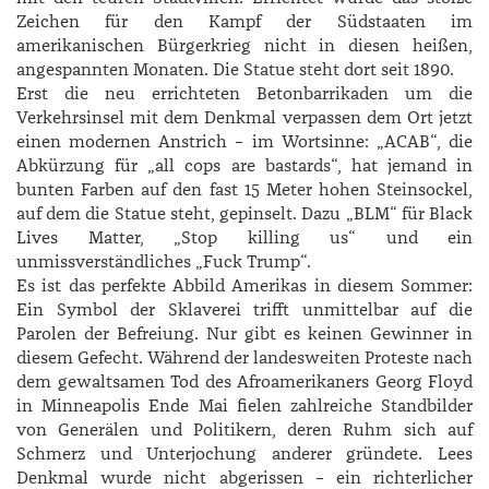
Zeichen für den Kampf der Südstaaten im
amerikanischen Bürgerkrieg nicht in diesen heißen,
angespannten Monaten. Die Statue steht dort seit 1890.
Erst die neu errichteten Betonbarrikaden um die
Verkehrs­insel mit dem Denkmal verpassen dem Ort jetzt
einen modernen Anstrich – im Wortsinne: „ACAB“, die
Abkürzung für „all cops are bastards“, hat jemand in
bunten Farben auf den fast 15 Meter hohen Steinsockel,
auf dem die Statue steht, gepinselt. Dazu „BLM“ für Black
Lives Matter, „Stop killing us“ und ein
unmissverständliches „Fuck Trump“.
Es ist das perfekte Abbild Amerikas in diesem Sommer:
Ein Symbol der Sklaverei trifft unmittelbar auf die
Parolen der Befreiung. Nur gibt es keinen Gewinner in
diesem Gefecht. Während der landesweiten Proteste nach
dem gewaltsamen Tod des Afro­amerikaners ­Georg Floyd
in Minneapolis Ende Mai fielen zahlreiche Standbilder
von Generälen und Politikern, deren Ruhm sich auf
Schmerz und Unterjochung anderer gründete. Lees
Denkmal wurde nicht abgerissen – ein richterlicher