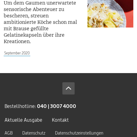
Um dem Gaumen unerwartete
sensorische Abenteuer zu
bescheren, streuen
ambitionierte Köche schon mal
mit Brause gefüllte
Gelatinekapseln über ihre
Kreationen.
September 2020
Bestellhotline:
040 | 3007 4000
Aktuelle Ausgabe
Kontakt
AGB
Datenschutz
Datenschutzeinstellungen