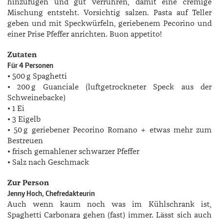
hinzufügen und gut verrühren, damit eine cremige
Mischung entsteht. Vorsichtig salzen. Pasta auf Teller
geben und mit Speckwürfeln, geriebenem Pecorino und
einer Prise Pfeffer anrichten. Buon appetito!
Zutaten
Für 4 Personen
• 500 g Spaghetti
• 200 g Guanciale (luftgetrockneter Speck aus der
Schweinebacke)
• 1 Ei
• 3 Eigelb
• 50 g geriebener Pecorino Romano + etwas mehr zum
Bestreuen
• frisch gemahlener schwarzer Pfeffer
• Salz nach Geschmack
Zur Person
Jenny Hoch, Chefredakteurin
Auch wenn kaum noch was im Kühlschrank ist,
Spaghetti Carbonara gehen (fast) immer. Lässt sich auch