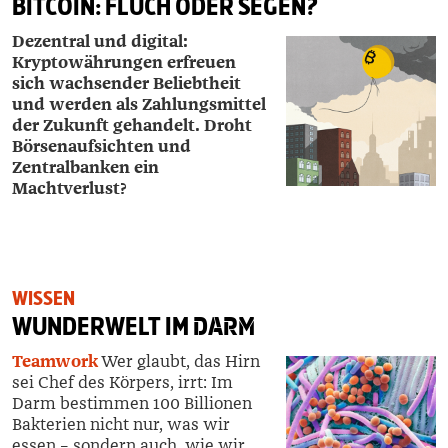
BITCOIN: FLUCH ODER SEGEN?
Dezentral und digital:
Kryptowährungen erfreuen
sich wachsender Beliebtheit
und werden als Zahlungsmittel
der Zukunft gehandelt. Droht
Börsenaufsichten und
Zentralbanken ein
Machtverlust?
WISSEN
WUNDERWELT IM
DARM
Teamwork
Wer glaubt, das Hirn
sei Chef des Körpers, irrt: Im
Darm bestimmen 100 Billionen
Bakterien nicht nur, was wir
essen – sondern auch, wie wir