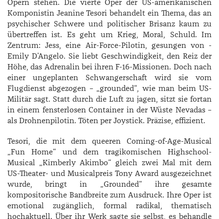
Opern stehen. Die vierte Oper der US-amerikanischen
Komponistin ­Jeanine ­Tesori behandelt ein Thema, das an
psychischer Schwere und politischer Brisanz kaum zu
übertreffen ist. Es geht um Krieg, Moral, Schuld. Im
Zentrum: Jess, eine Air-Force-Pilotin, gesungen von ­
Emily ­D’Angelo. Sie liebt Geschwindigkeit, den Reiz der
Höhe, das Adrenalin bei ihren F-16-Missionen. Doch nach
einer ungeplanten Schwangerschaft wird sie vom
Flugdienst abgezogen – „grounded“, wie man beim US-
Militär sagt. Statt durch die Luft zu jagen, sitzt sie fortan
in einem fensterlosen Container in der Wüste Nevadas –
als Drohnenpilotin. Töten per Joystick. Präzise, effizient.
Tesori, die mit dem queeren Coming-of-Age-Musical
„Fun Home“ und dem tragikomischen Highschool-
Musical „Kimberly Akimbo“ gleich zwei Mal mit dem
US-Theater- und Musicalpreis ­Tony Award ausgezeichnet
wurde, bringt in „­Grounded“ ihre gesamte
kompositorische Bandbreite zum Ausdruck. Ihre Oper ist
emotional zugänglich, formal radikal, thematisch
hochaktuell. Über ihr Werk sagte sie selbst, es behandle