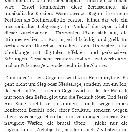
Kampfeinsatz und Kinderspielplatz innerlich zerrieben
wird. ­Tesori komponiert diese Zerrissenheit als
musikalische Erosion: Wenn Jess zu Beginn ihre neue
Position als Drohnenpilotin besingt, klingt das wie ein
mechanischer Lobgesang. Im Verlauf der Oper bricht
dieser auseinander – Harmonien lösen sich auf, die
Stimme verliert an Kontur, wird brüchig und grell. Im
orchestralen Unterbau mischen sich Orchester- und
Chorklänge mit digitalen Effekten und perkussiven
Störungen. Geräusche erinnern mal an Triebwerkslärm,
mal an Pulsmessgeräte oder technische Alarme.
„Grounded“ ist ein Gegenentwurf zum Heldenmythos. Es
geht nicht um Sieg oder Niederlage, sondern um ein Ich,
das sich auflöst – in einer Gegenwart, in der der Mensch
nur noch den Befehl gibt und die Technik tötet. Und Jess?
Am Ende bricht sie zusammen – nicht wegen eines
konkreten Befehls oder einer Struktur, sondern wegen
allem, was sie gesehen hat und verdrängen musste. Sie
navigiert Waffen, die brutal töten – nicht nur die
sogenannten „Zielobjekte“, sondern auch Zivilisten und