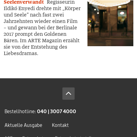
Seelenverwandt
Regisseurin
Ildikó Enyedi drehte mit „Körper
und Seele“ nach fast zwei
Jahrzehnten wieder einen Film
– und gewann bei der Berlinale
2017 prompt den Goldenen
Bären. Im ARTE Magazin erzählt
sie von der Entstehung des
Liebesdramas.
Bestellhotline:
040 | 3007 4000
Aktuelle Ausgabe
Kontakt