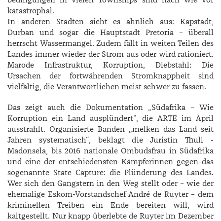
bedingungen in vielen Townships sind nach wie vor
katastrophal.
In anderen Städten sieht es ähnlich aus: Kapstadt,
Durban und sogar die Hauptstadt Pretoria – überall
herrscht Wassermangel. Zudem fällt in weiten Teilen des
Landes immer wieder der Strom aus oder wird rationiert.
Marode Infrastruktur, Korruption, Diebstahl: Die
Ursachen der fortwährenden Stromknappheit sind
vielfältig, die Verantwortlichen meist schwer zu fassen.
Das zeigt auch die Dokumentation „Süd­afrika – Wie
Korruption ein Land ausplündert“, die ARTE im April
ausstrahlt. Organisierte Banden „melken das Land seit
Jahren systematisch“, beklagt die Juristin ­Thuli ­
Madonsela, bis 2016 nationale Ombudsfrau in Südafrika
und eine der entschiedensten Kämpferinnen gegen das
sogenannte State Capture: die Plünderung des Landes.
Wer sich den Gangstern in den Weg stellt oder – wie der
ehemalige Eskom-­Vorstandschef ­André de ­Ruyter – dem
kriminellen Treiben ein Ende bereiten will, wird
kaltgestellt. Nur knapp überlebte de ­Ruyter im Dezember