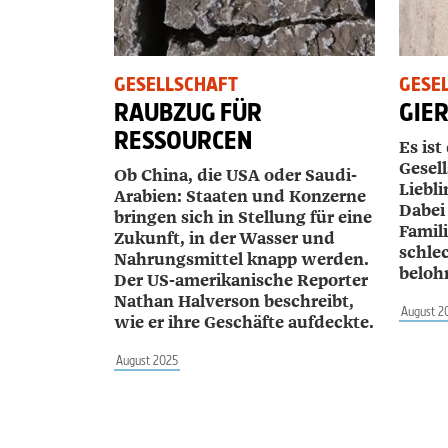
GESELLSCHAFT
GESE
RAUBZUG FÜR
GIE
RESSOURCEN
Es ist
Gesell
Ob China, die USA oder Saudi-
Liebl
Arabien: Staaten und Konzerne
Dabei
bringen sich in Stellung für eine
Famil
Zukunft, in der Wasser und
schle
Nahrungsmittel knapp werden.
beloh
Der US-amerikanische Reporter
­Nathan ­Halverson beschreibt,
August 2
wie er ihre Geschäfte aufdeckte.
August 2025