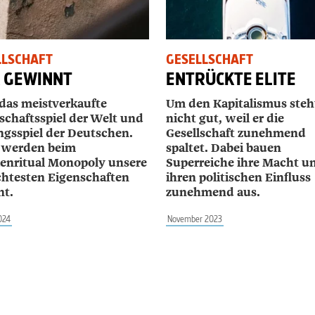
LLSCHAFT
GESELLSCHAFT
R GEWINNT
ENTRÜCKTE ELITE
 das meistverkaufte
Um den Kapitalismus steh
schaftsspiel der Welt und
nicht gut, weil er die
ingsspiel der Deutschen.
Gesellschaft zunehmend
 werden beim
spaltet. Dabei bauen
ienritual Monopoly unsere
Superreiche ihre Macht u
chtesten Eigenschaften
ihren politischen Einfluss
nt.
zunehmend aus.
024
November 2023