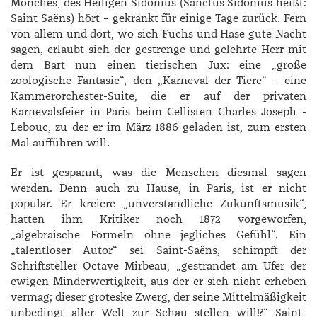
Mönches, des Heiligen Sidonius (Sanctus Sidonius heißt:
Saint Saëns) hört – gekränkt für einige Tage zurück. Fern
von allem und dort, wo sich Fuchs und Hase gute Nacht
sagen, erlaubt sich der gestrenge und gelehrte Herr mit
dem Bart nun einen tierischen Jux: eine „große
zoologische Fantasie“, den „Karneval der Tiere“ – eine
Kammerorchester-Suite, die er auf der privaten
Karnevalsfeier in Paris beim Cellisten ­Charles ­Joseph ­
Lebouc, zu der er im März 1886 geladen ist, zum ersten
Mal aufführen will.
Er ist gespannt, was die Menschen diesmal sagen
werden. Denn auch zu Hause, in Paris, ist er nicht
populär. Er kreiere „unverständliche Zukunftsmusik“,
hatten ihm Kritiker noch 1872 vorgeworfen,
„algebraische Formeln ohne jegliches Gefühl“. Ein
„talentloser Autor“ sei Saint-Saëns, schimpft der
Schriftsteller ­Octave ­Mirbeau, „gestrandet am Ufer der
ewigen Minderwertigkeit, aus der er sich nicht erheben
vermag; dieser groteske Zwerg, der seine Mittelmäßigkeit
unbedingt aller Welt zur Schau stellen will!?“ Saint-