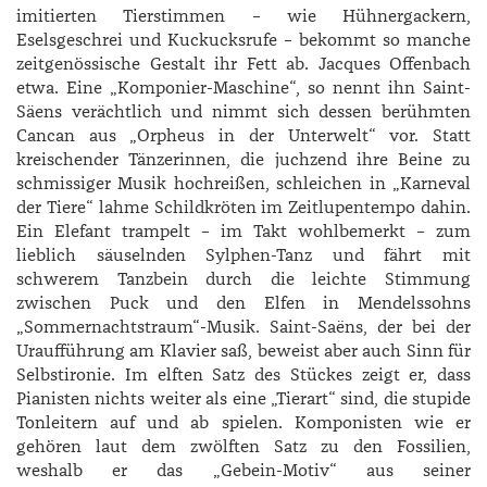
imitierten Tierstimmen – wie Hühnergackern,
Eselsgeschrei und Kuckucksrufe – bekommt so manche
zeitgenössische Gestalt ihr Fett ab. ­Jacques ­Offenbach
etwa. Eine „Komponier-Maschine“, so nennt ihn Saint-
Säens verächtlich und nimmt sich dessen berühmten
Cancan aus „Orpheus in der Unterwelt“ vor. Statt
kreischender Tänzerinnen, die juchzend ihre Beine zu
schmissiger Musik hochreißen, schleichen in „Karneval
der Tiere“ lahme Schildkröten im Zeitlupentempo dahin.
Ein Elefant trampelt – im Takt wohlbemerkt – zum
lieblich säuselnden Sylphen-­Tanz und fährt mit
schwerem Tanzbein durch die leichte Stimmung
zwischen Puck und den Elfen in Mendelssohns
„Sommernachtstraum“-Musik. Saint-Saëns, der bei der
Uraufführung am Klavier saß, beweist aber auch Sinn für
Selbstironie. Im elften Satz des Stückes zeigt er, dass
Pianisten nichts weiter als eine „Tierart“ sind, die stupide
Tonleitern auf und ab spielen. Komponisten wie er
gehören laut dem zwölften Satz zu den Fossilien,
weshalb er das „Gebein-Motiv“ aus seiner