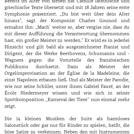
Bereits im Alter von sieben hat ­Camille lateinische und
griechische Texte übersetzt und mit 18 Jahren seine erste
Symphonie präsentiert. „Du bist weit über dein Alter
hinaus“, sagt der Komponist ­Charles ­Gounod und
ermahnt ihn: „Mach’ weiter so, aber vergiss nie, dass du
mit dieser Aufführung die Verantwortung übernommen
hast, ein großer Meister zu werden.“ Er wird es in jederlei
Hinsicht und gilt bald als ausgezeichneter Pianist und
Dirigent, der die Werke ­Beethovens, ­Schumanns und ­
Wagners gegen die Vorurteile des französischen
Publikums durchsetzt. Dazu als Meister der
Orgelimprovisation an der Église de la ­Madeleine, die
einst Napoleon erbauen ließ. Und als Meister der Parodie,
wie nur seine Schüler, unter ihnen ­Gabriel ­Fauré, an der
École ­Niedermeyer wissen und wie sich in seiner
Spottkomposition „Karneval der Tiere“ nun einmal mehr
zeigt.
Die 14 kleinen Musiken der Suite als harmloses
Salonstück oder gar nur für Kinder zu spielen, heißt, die
böse Satire zu verkennen. Neben den mit Instrumenten