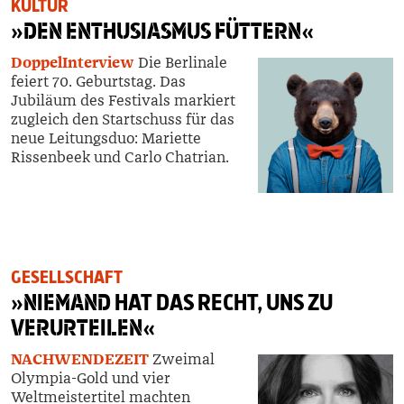
KULTUR
»
DEN ENTHUSIASMUS FÜTTERN
«
DoppelInterview
Die Berlinale
feiert
70. Geburtsta
g.
Das
Jubiläum
des Festivals
markiert
zugleich den Startschuss für das
neue Leitungsduo:
Mariette
Rissenbeek
und Carlo Chatrian.
GESELLSCHAFT
»
NIEMAND
HAT DAS RECHT, UNS ZU
VERURTEILEN
«
NACHWENDEZEIT
Zweimal
Olympia-Gold und vier
Weltmeistertitel machten