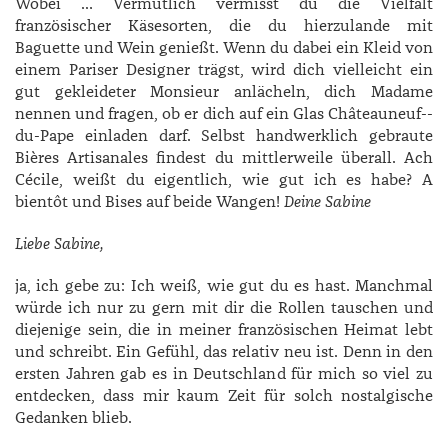
Wobei … Vermutlich vermisst du die Vielfalt
französischer Käsesorten, die du hierzulande mit
Baguette und Wein genießt. Wenn du dabei ein Kleid von
einem Pariser Designer trägst, wird dich vielleicht ein
gut gekleideter Monsieur anlächeln, dich Madame
nennen und fragen, ob er dich auf ein Glas Châteauneuf-­
du-Pape einladen darf. Selbst handwerklich gebraute
Bières Artisanales findest du mittlerweile überall. Ach
Cécile, weißt du eigentlich, wie gut ich es habe? A
bientôt und Bises auf beid
e Wangen!
Deine Sabine
Liebe Sabine,
ja, ich gebe zu: Ich weiß, wie gut du es hast. Manchmal
würde ich nur zu gern mit dir die Rollen tauschen und
diejenige sein, die in meiner französischen Heimat lebt
und schreibt. Ein Gefühl, das relativ neu ist. Denn in den
ersten Jahren gab es in Deutschland für mich so viel zu
entdecken, dass mir kaum Zeit für solch nostalgische
Gedanken blieb.