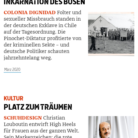
INKARNATION
DES BÖSEN
COLONIA DIGNIDAD
Folter und
sexueller Missbrauch
standen
in
der deutschen Exklave in Chile
auf
der Tagesordnung. Die
Pinochet-Diktatur
profitierte von
der kriminellen Sekte – und
deutsche Politiker schauten
jahrzehntelang weg.
März 2020
KULTUR
PLATZ
ZUM TRÄUMEN
SCHUHDESIGN
Christian
Louboutin entwirft High Heels
für Frauen aus der ganzen Welt.
Sein Markenzeichen: die rote